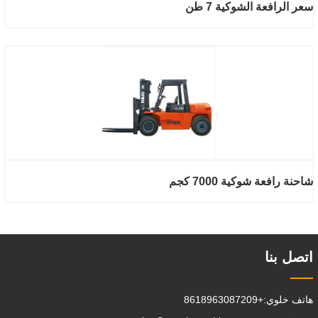
سعر الرافعة الشوكية 7 طن
شاحنة رافعة شوكية 7000 كجم
اتصل بنا
هاتف خلوي:
+8618963087209