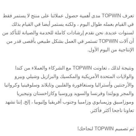
تعرف TOPWIN مدى أهمية حصول عملائنا على منتج لا يستمر فقط
في القيام بعمله طوال اليوم ، ولكنه يستمر أيضا في القيام بذلك
لسنوات عديدة. نحن نقدم إرشادات كاملة للخدمة والصيانة للتأكد من
أن آلات TOPWIN تستمر في العمل بشكل طبيعي بأقصى قدر من
الإنتاجية من اليوم الأول.
ونتيجة لذلك ، تعاونت TOPWIN مع الشركاء والعملاء من كندا
والولايات المتحدة الأمريكية والمكسيك والبرازيل وشيلي وبيرو
والأرجنتين وأستراليا وسنغافورة والفلبين وتايلاند وسلوفينيا وكرواتيا
والمجر وبولندا وفرنسا والسويد وروسيا وكازاخستان ونيجيريا
وموزامبيق وزيمبابوي وزامبيا وجنوب أفريقيا وإثيوبيا ، إلخ. إننا نشهد
تعاونا ناجحا أكثر فأكثر.
تم تصميم TOPWIN لنجاحك!