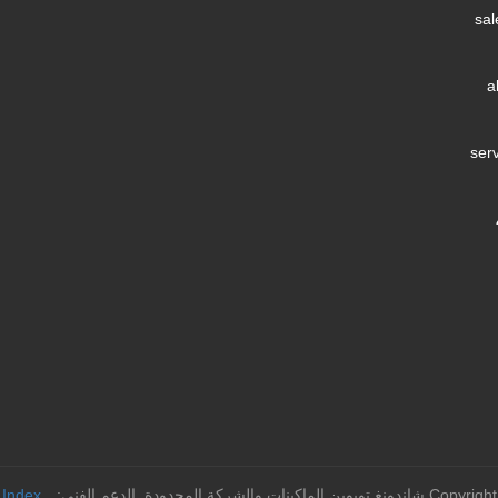
sa
a
ser
لماكينات والشركة المحدودة.
الدعم الفني: Huazhicloud
Index