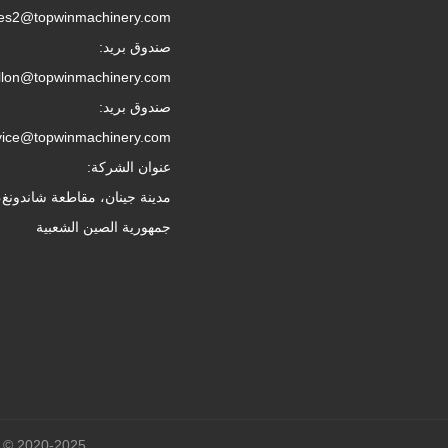
les2@topwinmachinery.com
صندوق بريد:
llon@topwinmachinery.com
صندوق بريد:
vice@topwinmachinery.com
عنوان الشركة:
مدينة جينان، مقاطعة شاندونغ،
جمهورية الصين الشعبية
Copyright © 2020-2025 شاندونغ توبوين ا