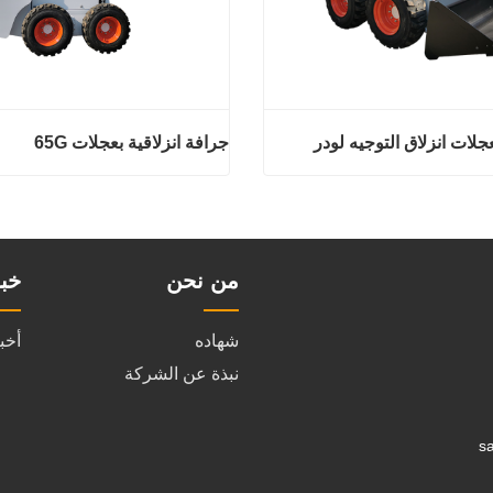
جرافة انزلاقية بعجلات 65G
التوجيه لودر
جرافة انزلاقية بعجلات
ان
اتصل الان
من نحن
خب
شهاده
أخب
نبذة عن الشركة
s