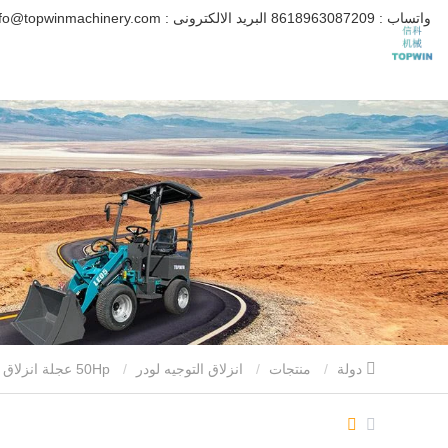
واتساب :
8618963087209
البريد الالكترونى :
info@topwinmachinery.com
دولة
منتجات
انزلاق التوجيه لودر
50Hp عجلة انزلاق التوجيه