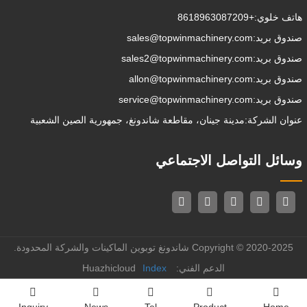
هاتف خلوي:
+8618963087209
صندوق بريد:
sales@topwinmachinery.com
صندوق بريد:
sales2@topwinmachinery.com
صندوق بريد:
allon@topwinmachinery.com
صندوق بريد:
service@topwinmachinery.com
عنوان الشركة:
مدينة جينان، مقاطعة شاندونغ، جمهورية الصين الشعبية
وسائل التواصل الاجتماعي
Copyright © 2020-2025 شاندونغ توبوين الماكينات والشركة المحدودة.
الدعم الفني: Huazhicloud
Index
Inquiry
News
Tel
Product
Home