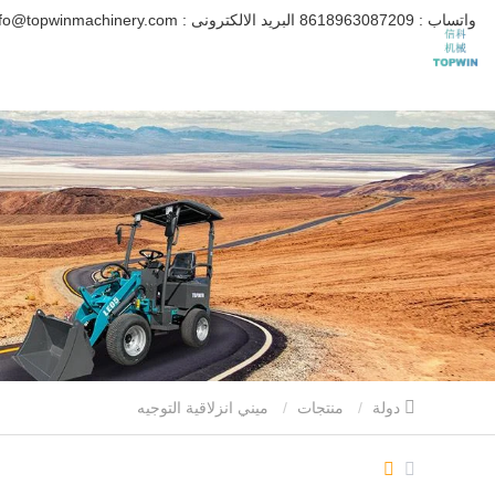
واتساب :
8618963087209
البريد الالكترونى :
info@topwinmachinery.com
دولة
منتجات
ميني انزلاقية التوجيه