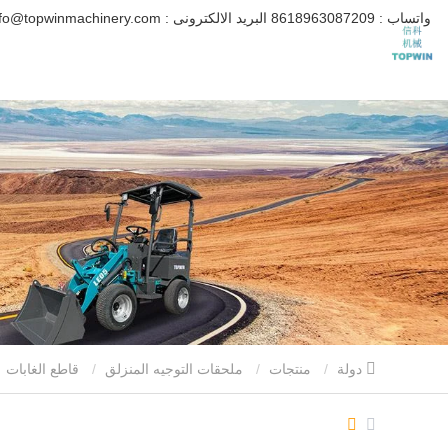
واتساب :
8618963087209
البريد الالكترونى :
info@topwinmachinery.com
دولة
منتجات
ملحقات التوجيه المنزلق
قاطع الغابات