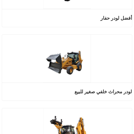
أفضل لودر حفار
لودر محراث خلفي صغير للبيع