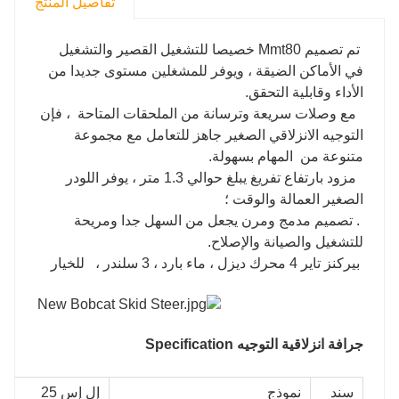
تفاصيل المنتج
تم تصميم Mmt80 خصيصا للتشغيل القصير والتشغيل
في الأماكن الضيقة ، ويوفر للمشغلين مستوى جديدا من
الأداء وقابلية التحقق.
مع وصلات سريعة وترسانة من الملحقات المتاحة ، فإن
التوجيه الانزلاقي الصغير جاهز للتعامل مع مجموعة
متنوعة من المهام بسهولة.
مزود بارتفاع تفريغ يبلغ حوالي 1.3 متر ، يوفر اللودر
الصغير العمالة والوقت ؛
. تصميم مدمج ومرن يجعل من السهل جدا ومريحة
للتشغيل والصيانة والإصلاح.
بيركنز تاير 4 محرك ديزل ، ماء بارد ، 3 سلندر ، للخيار
جرافة انزلاقية التوجيه S
pecification
سند
نموذج
إل إس 25