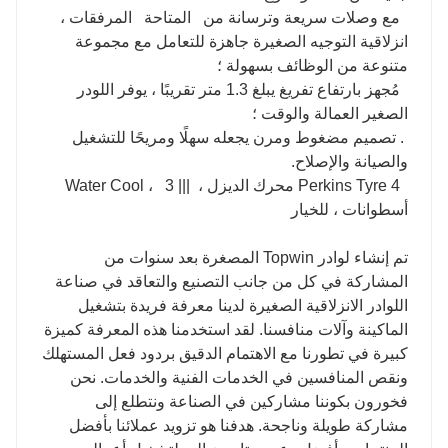
مع وصلات سريعة وترسانة من المتاحة المرفقات ،
انزلاقية التوجيه الصغيرة جاهزة للتعامل مع مجموعة
متنوعة من الوظائف بسهولة ؛
مُجهز بارتفاع تفريغ يبلغ 1.3 متر تقريبًا ، يوفر اللودر
الصغير العمالة والوقت ؛
. تصميم مضغوط ومرن يجعله سهلًا ومريحًا للتشغيل
والصيانة والإصلاح.
Perkins Tyre 4 محرك الديزل ، ||| Water Cool ، 3
أسطوانات ، للخيار
تم إنشاء لوادر Topwin المصغرة بعد سنوات من
المشاركة في كل من جانب التصنيع والتعاقد في صناعة
اللوادر الانزلاقية الصغيرة لدينا معرفة فريدة بتشغيل
الماكينة وآلات منافسنا. لقد استخدمنا هذه المعرفة كميزة
كبيرة في تطورنا مع الاهتمام الدقيق بردود فعل المستهلك
ونقص المنافسين في الخدمات الفنية والخدمات. نحن
فخورون بكوننا مشاركين في الصناعة ونتطلع إلى
مشاركة طويلة وناجحة. هدفنا هو تزويد عملائنا بأفضل