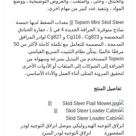
والخندق ، وحتى ، والمثقب ، والعروض التوضيحية ، ووضع
المواد ، وتنفيذ عدد كبير من مهام اخرى.
Topwin Mini Skid Steer ||| معدات الضغط لديها خمسة
نماذج متوفرة: الجرافة الجديدة 4 في 1 ، حفارة الخنادق
المخصصة و Cg118 ، Cg823 و Cg827 لوادر المرافق
المدمجة ، المصممة للتعامل مع تكملة كاملة لأكثر من 50
مرفقًا عالميًا. يمكّن نظام التثبيت السريع القياسي
Topwin المستخدم من التبديل بسرعة وسهولة من
الجرافة إلى الشوكات إلى المثقاب أو الأدوات الأخرى
لتحقيق المرونة المثلى أثناء العمل والأداء الأساسي.
تفاصيل المنتج
|||
|||
انزلاق التوجيه الهيدروليكي موصل انزلاق التوجيه لودر
المقصورة انزلاق التوجيه لودر المبرد