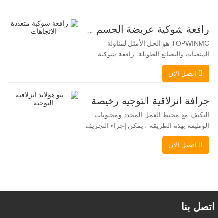
رافعة شوكية عريضة الجسم متعددة الاتجاهات 3.5-5.0 طن
TOPWINMC هو الحل الأمثل لمناولة
المنصات والبضائع الطويلة. رافعة شوكية
ثنائية الاستخدام، تجمع بين مزايا الرافعة
اتصل الان
الشوكية والرافعة الجانبية. محركها الكهربائي
الهادئ والصديق للبيئة، ونظام التوجيه المبتكر
بزاوية 360 درجة، يُمكّنان من تغيير الاتجاه
جرافة انزلاقية التوجيه رخيصة
بسلاسة دون انقطاع في تدفق الحمولة، مما
التكيف مع محيط العمل المحدد ومحتويات
يجعل TOPWINMC
الوظيفة بهذه الطريقة ، يمكن إجراء التجريف
، التراص ، الرفع ، الحفر ، الحفر ، السحق ،
اتصل الان
الإمساك ، الدفع ، تخفيف التربة ، الخنادق
، تطهير الجادة على التوالي. يمكن للمقطورة
الإضافية تحميل جميع المرفقات إلى موقع
العمل ، والقيام ببعض الأشياء
التي تختار القيام بها.يمكن
اتصل بنا