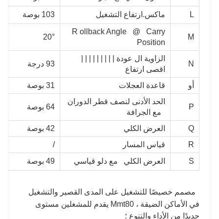
L
ماكس.ارتفاع التشغيل
103 بوصة
19
R
ollback Angle @ Carry
°
20°
M
Position
الزاوية ال عودة | | | | | | | | |
N
93 درجة
93 
اقصى ارتفاع
أو
قاعدة العجلات
31 بوصة
75
الحد الأدنى لنصف قطر الدوران
P
64 بوصة
24
مع الجرافة
Q
العرض الكلي
42 بوصة
70
R
قياس المسار
/
/
S
العرض الكلي
مع دلو قياسي
49 بوصة
50
مصمم خصيصًا للتشغيل على المدى القصير والتشغيل
في الأماكن الضيقة ، Mmt80 يقدم للمشغلين مستوى
جديدًا من الأداء والتنوع ؛