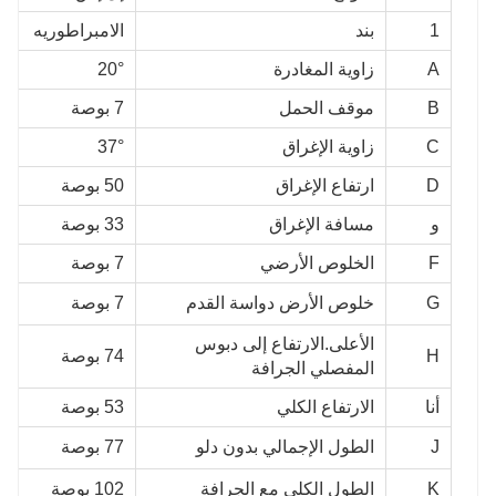
1
بند
الامبراطوريه
م
A
زاوية المغادرة
20°
°
B
موقف الحمل
7 بوصة
78
C
زاوية الإغراق
37°
7
D
ارتفاع الإغراق
50 بوصة
79
و
مسافة الإغراق
33 بوصة
30
F
الخلوص الأرضي
7 بوصة
8
G
خلوص الأرض دواسة القدم
7 بوصة
82
الأعلى.الارتفاع
إلى دبوس
H
74 بوصة
67
المفصلي الجرافة
أنا
الارتفاع
الكلي
53 بوصة
58
J
الطول الإجمالي بدون دلو
77 بوصة
65
K
الطول الكلي مع الجرافة
102 بوصة
00