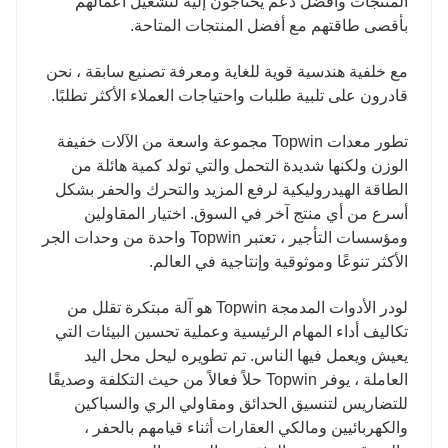
المنتجات وأفضل دعم يحتاجون إليه لتشغيل أعمالهم
بأقصى طاقتهم مع أفضل المنتجات المتاحة.
مع خلفية هندسية قوية للغاية ومعرفة تصنيع سابقة ، نحن
قادرون على تلبية طلبات واحتياجات العملاء الأكثر تطلبًا.
تطور معدات Topwin مجموعة واسعة من الآلات خفيفة
الوزن ولكنها شديدة التحمل والتي تولد كمية هائلة من
الطاقة الهيدروليكية لرفع المزيد والتحرك والحفر بشكل
أسرع من أي منتج آخر في السوق. اختيار المقاولين
ومؤسسات التأجير ، تعتبر Topwin واحدة من وحدات الجر
الأكثر تنوعًا وموثوقية وإنتاجية في العالم.
لودر الأدوات المدمجة Topwin هو آلة مبتكرة تقلل من
تكاليف أداء المهام الرئيسية وعملية تحسين البيئات التي
يعيش ويعمل فيها الناس. تم تطويره ليحل محل اليد
العاملة ، يوفر Topwin حلاً فعالاً من حيث التكلفة وصديقًا
للتضاريس لتنسيق الحدائق ومقاولي الري والسباكين
والكهربائيين ومالكي العقارات أثناء قيامهم بالحفر ،