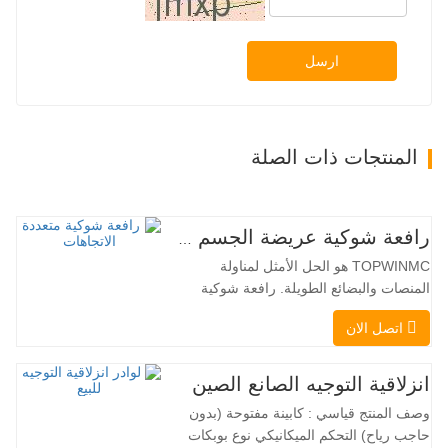
ارسل
المنتجات ذات الصلة
رافعة شوكية عريضة الجسم متعددة الاتجاهات 3.5-5.0 طن
TOPWINMC هو الحل الأمثل لمناولة
المنصات والبضائع الطويلة. رافعة شوكية
ثنائية الاستخدام، تجمع بين مزايا الرافعة
اتصل الان
الشوكية والرافعة الجانبية. محركها الكهربائي
الهادئ والصديق للبيئة، ونظام التوجيه المبتكر
بزاوية 360 درجة، يُمكّنان من تغيير الاتجاه
انزلاقية التوجيه الصانع الصين
بسلاسة دون انقطاع في تدفق الحمولة، مما
وصف المنتج قياسي : كابينة مفتوحة (بدون
يجعل TOPWINMC…
حاجب رياح) التحكم الميكانيكي نوع بوبكات