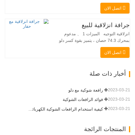
عقبة ومقرنة سريعة ||| مضخة هيدروليكية
اتصل الان
Danfoss الأمريكية محرك إيتون الأمريكي
صمام متعدد الوظائف إيطالي نظام التسوية
التلقائي الفرامل الهيدروليكية دلو قياسي
جرافة انزلاقية للبيع
اللودر الانزلاقي هو نوع من الآلات المناسبة
انزلاقية التوجيه الميزات 1 、 مدعوم
لموقع العمل الضيق…
بمحرك 74.3 حصان ، يتميز بقوة كسر دلو
استثنائية تبلغ 3350 كجم وقدرة رفع مذهلة
اتصل الان
عند 3350 كجم ، والأداء العالي والإنتاجية إلى
مستوى جديد. زاد نموذج التدفق العالي الجديد
من التدفق الهيدروليكي للقدرة على تشغيل
أخبار ذات صلة
مجموعة متنوعة من الملحقات التي تتطلب
المزيد من القدرة…
2023-03-21
رافعة شوكية مع دلو
2023-03-21
فوائد الرافعات الشوكية
2023-03-21
كيفية استخدام الرافعات الشوكية الكهربائية بشكل صحيح
المنتجات الرائجة