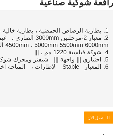
رافعة شوكية صناعية
1. بطارية الرصاص الحمضية ، بطارية خالية من الصيانة ، بطارية ليثيوم اختيارية
4500mm ، 5000mm 5500mm 6000mm الصاري وغيرها ؛
4. شوكة قياسية 1220 مم ، |||
5. اختياري ||| واجهة ||| شيفتر ومحرك شوكة و مختلفة ||| ومرفقات |
6. المعيار Stable الإطارات ، المتاحة اختياريًا الإطارات.
اتصل الان