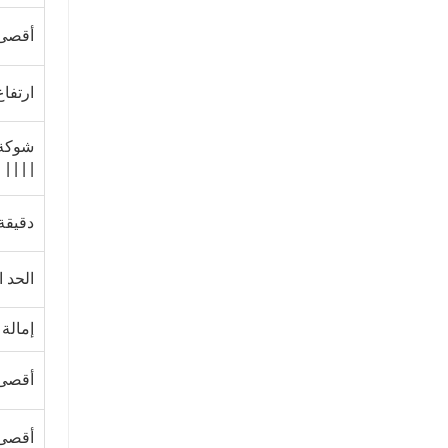
أقصى 
ارتفاع
شوك
| | | ||
دقيقة
الحد 
إمال
أقصى 
أقصى