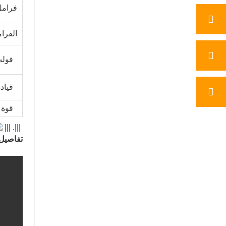
فرامل
الفر
فولت
قياد
قوة 
|||. |||
تفاصيل