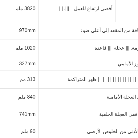
أقصى ارتفاع للعمل
|||. |||
3820 ملم
فة من المقعد إلى أعلى ضوء
970mm
ة. |||
عجلة ||| قاعدة
1020 ملم
وز الأمامي
27mm
3
||| | | | | | | | | | | | | | | 
ظهر المتراكمة
313
مم
العجلة الأمامية
840
ملم
فقي العجلة الخلفية
mm
741
الأدنى من الخلوص الأرضي
90 ملم