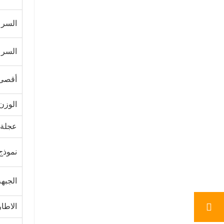
السرع
السرع
أقصى 
الوزن
عجلة ا
نموذج
الجبه
الاطا