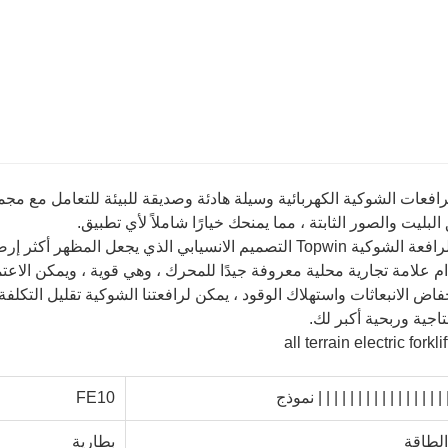
لرافعات الشوكية الكهربائية وسيلة هادئة وصديقة للبيئة للتعامل مع 
البليت والصور الثابتة ، مما يمنحك خيارًا شاملاً لأي تطبيق.
Topw التصميم الانسيابي الذي يجعل المظهر أكثر إرضاءً ،
م علامة تجارية محلية معروفة جيدًا للمحرك ، وهي قوية ، ويمكن الاعتما
فاض الانبعاثات واستهلاك الوقود ، يمكن لرافعتنا الشوكية تقليل التكلفة 
تاجية وربحية أكبر لك.
||| | | | | | | | | | | | | | | 
نموذج
FE10
الطاقة
بطارية