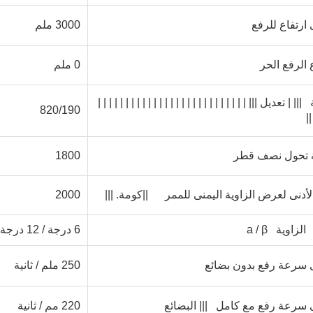
ارتفاع للرفع
3000 ملم
 الرفع الحر
0 ملم
ة
||| | تعديل ||| | | | | | | | | | | | | | | | | | | | | | | | | | | |
820/190
| 
 تحول نصف قطر
1800
الأدنى لعرض الزاوية اليمنى للممر
||كومة. |||
2000
ة
الزاوية a / β
6 درجة / 12 درجة
سرعة رفع بدون بضائع
250 ملم / ثانية
 سرعة رفع مع كامل
||| البضائع
220 مم / ثانية