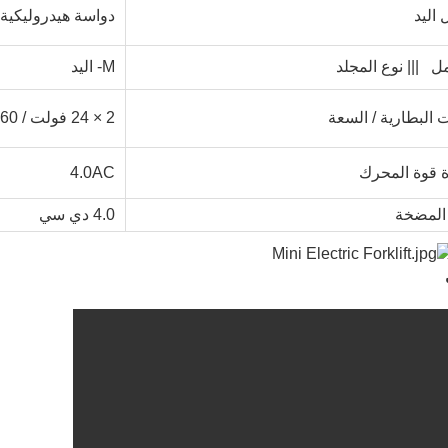
 اليد
دواسة هيدروليكية
امل
||| نوع المجلد
M- اليد
 البطارية / السعة
2 × 24 فولت / 160
ة قوة المحرك
4.0AC
المضخة
4.0 دي سي