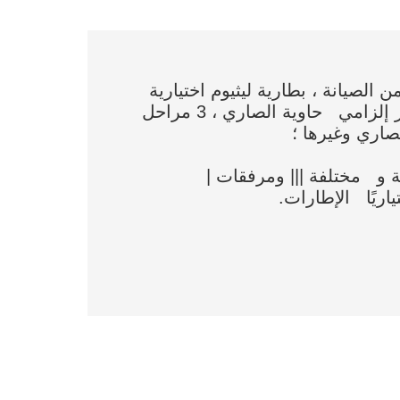
2. معيار 2-مرحلتين 3000mm الصاري ، غير إلزامي حاوية الصاري ، 3 مراحل