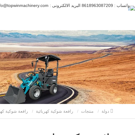
واتساب :
8618963087209
البريد الالكترونى :
info@topwinmachinery.com
دولة
منتجات
رافعة شوكية كهربائية
رافعة شوكية كهربائي