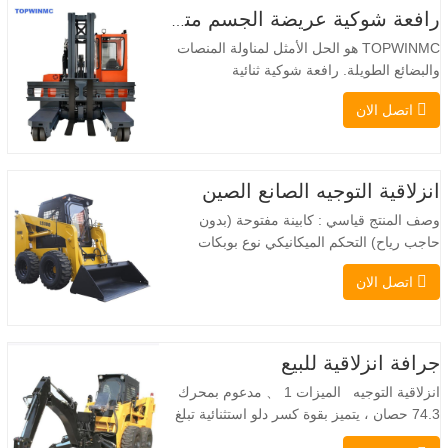
رافعة شوكية عريضة الجسم متعددة الاتجاهات 3.5-5.0 طن
TOPWINMC هو الحل الأمثل لمناولة المنصات
والبضائع الطويلة. رافعة شوكية ثنائية
الاستخدام، تجمع بين مزايا الرافعة الشوكية
اتصل الان
والرافعة الجانبية. محركها الكهربائي الهادئ
والصديق للبيئة، ونظام التوجيه المبتكر بزاوية
360 درجة، يُمكّنان من تغيير الاتجاه بسلاسة
دون انقطاع في تدفق الحمولة، مما يجعل
انزلاقية التوجيه الصانع الصين
TOPWINMC…
وصف المنتج قياسي : كابينة مفتوحة (بدون
حاجب رياح) التحكم الميكانيكي نوع بوبكات
عقبة ومقرنة سريعة ||| مضخة هيدروليكية
اتصل الان
Danfoss الأمريكية محرك إيتون الأمريكي
صمام متعدد الوظائف إيطالي نظام التسوية
التلقائي الفرامل الهيدروليكية دلو قياسي اللودر
الانزلاقي هو نوع من الآلات المناسبة لموقع
جرافة انزلاقية للبيع
العمل الضيق…
انزلاقية التوجيه الميزات 1 、 مدعوم بمحرك
74.3 حصان ، يتميز بقوة كسر دلو استثنائية تبلغ
3350 كجم وقدرة رفع مذهلة عند 3350 كجم ،