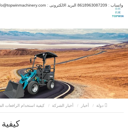
واتساب :
8618963087209
البريد الالكترونى :
info@topwinmachinery.com
دولة
أخبار
أخبار الشركة
كيفية استخدام الرافعات الشوكية الكهربائية بشكل صحيح
كيفية 