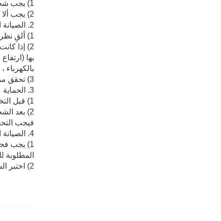
1) يجب شحن البطارية مرة واحدة بعد كل تفريغ.
2) يجب ألا يتجاوز كل تفريغ 80٪ من قدرة البطارية بالكامل.
2. الصيانة الأسبوعية
1) ألقِ نظرة على ما إذا كانت براغي الكابلات بين وحدات البطارية في سهولة.
2) إذا كا
بها (ارتفاع
بالكهرباء ،
3) تحقق مما إذا كان هناك ماء في صندوق البطارية أم لا ، وقم بتصريفه دون تأخير في حالة وجود أي ماء.
3. الحماية من شهر إلى شهر
1) قبل التخلي عن الشحن ، ألقِ نظرة على جهد جميع أجهزة القطب الكهربائي والبطارية. وعمل وثيقة.
2) بعد ال
فيجب التحق
4. الصيانة السنوية
1) يجب فح
المطلوبة للبطارية هي 50 أوم / فولت. مقاومة لا تقل
2) اختبر الشاحن وفقًا للتعليمات. تأكد من أن جميع القدرات طبيعية