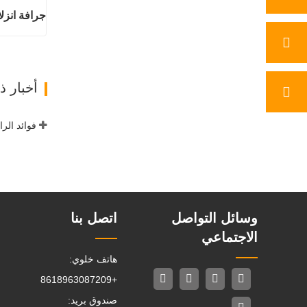
جرافة انزلا
اتصل ال
أخبار 
فوائد الر
وسائل التواصل
اتصل بنا
الاجتماعي
هاتف خلوي:
+8618963087209
صندوق بريد: