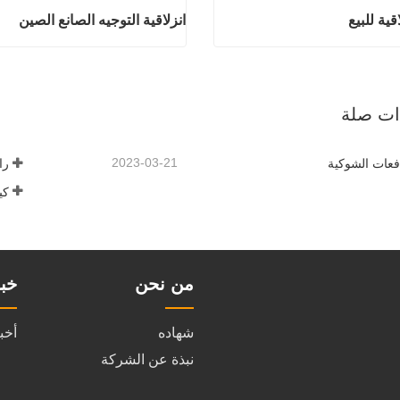
قية للبيع
انزلاقية التوجيه الصانع الصين
جرافة انزلاقية للبيع
انزلاقية التوجيه الصا
ان
اتصل الان
ذات صلة
2023-03-21
افعات الشوكية
را
من نحن
خب
شهاده
أخب
نبذة عن الشركة