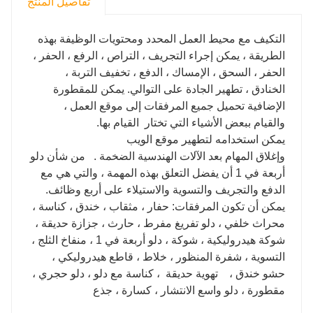
تفاصيل المنتج
التكيف مع محيط العمل المحدد ومحتويات الوظيفة بهذه
الطريقة ، يمكن إجراء التجريف ، التراص ، الرفع ، الحفر ،
الحفر ، السحق ، الإمساك ، الدفع ، تخفيف التربة ،
الخنادق ، تطهير الجادة على التوالي. يمكن للمقطورة
الإضافية تحميل جميع المرفقات إلى موقع العمل ،
والقيام ببعض الأشياء التي تختار القيام بها.
يمكن استخدامه لتطهير موقع الويب
وإغلاق المهام بعد الآلات الهندسية الضخمة . من شأن دلو
أربعة في 1 أن يفضل التعلق بهذه المهمة ، والتي هي مع
الدفع والتجريف والتسوية والاستيلاء على أربع وظائف.
يمكن أن تكون المرفقات: حفار ، مثقاب ، خندق ، كناسة ،
محراث خلفي ، دلو تفريغ مفرط ، حارث ، جزازة حديقة ،
شوكة هيدروليكية ، شوكة ، دلو أربعة في 1 ، منفاخ الثلج ،
التسوية ، شفرة المنظور ، خلاط ، قاطع هيدروليكي ،
حشو خندق ، تهوية حديقة ، كناسة مع دلو ، دلو حجري ،
مقطورة ، دلو واسع الانتشار ، كسارة ، جذع