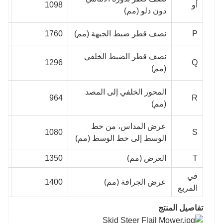
أو
1098
68
دون دلو (مم)
P
نصف قطر ضبط الجبهة (مم)
1760
58
نصف قطر الضبط الخلفي
30
1296
Q
(مم)
المحور الخلفي إلى المصد
08
964
R
(مم)
عرض المداس، من خط
S
1080
50
الوسط إلى خط الوسط (مم)
T
العرض (مم)
1350
20
في
عرض الجرافة (مم)
1400
40
المربع
تفاصيل المنتج