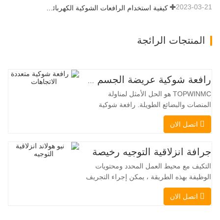
2023-03-21
كيفية استخدام الرافعات الشوكية الكهربائية بشكل صحيح
المنتجات الرائجة
رافعة شوكية عريضة الجسم متعددة الاتجاهات 3.5-5.0 طن
TOPWINMC هو الحل الأمثل لمناولة
المنصات والبضائع الطويلة. رافعة شوكية
ثنائية الاستخدام، تجمع بين مزايا الرافعة
اتصل الان
الشوكية والرافعة الجانبية. محركها الكهربائي
الهادئ والصديق للبيئة، ونظام التوجيه المبتكر
بزاوية 360 درجة، يُمكّنان من تغيير الاتجاه
جرافة انزلاقية التوجيه رخيصة
بسلاسة دون انقطاع في تدفق الحمولة، مما
التكيف مع محيط العمل المحدد ومحتويات
يجعل TOPWINMC
الوظيفة بهذه الطريقة ، يمكن إجراء التجريف
، التراص ، الرفع ، الحفر ، الحفر ، السحق ،
اتصل الان
الإمساك ، الدفع ، تخفيف التربة ، الخنادق
، تطهير الجادة على التوالي. يمكن للمقطورة
الإضافية تحميل جميع المرفقات إلى موقع