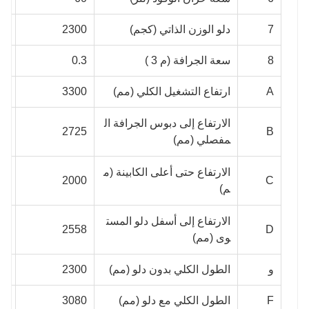
7
دلو الوزن الذاتي (كجم)
2300
00
8
سعة الجرافة (م 3 )
0.3
.4
A
ارتفاع التشغيل الكلي (مم)
3300
80
الارتفاع إلى دبوس الجرافة ال
80
2725
B
مفصلي (مم)
الارتفاع حتى أعلى الكابينة (م
40
2000
C
م)
الارتفاع إلى أسفل دلو المست
13
2558
D
وى (مم)
و
الطول الكلي بدون دلو (مم)
2300
40
F
الطول الكلي مع دلو (مم)
3080
20