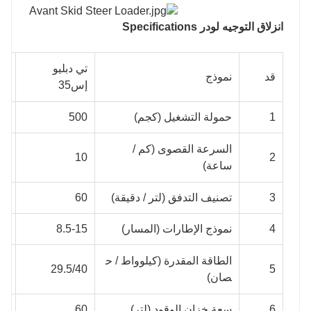
انزلاق التوجيه لودر S
pecifications
تي دبليو
تي
قد
نموذج
إس35
إس45
1
حمولة التشغيل (كجم)
500
00
السرعة القصوى (كم /
١٢
10
2
ساعة)
3
تصنيف التدفق (لتر / دقيقة)
60
75
4
نموذج الإطارات (المسار)
8.5-15
.5
الطاقة المقدرة (كيلوواط / ح
50
29.5/40
5
صان)
6
سعة خزان الوقود (لتر)
60
65