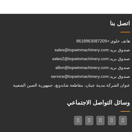
العمل ، والقيام ببعض الأشياء
التي تختار القيام بها.يمكن
اتصل بنا
هاتف خلوي:
+8618963087209
صندوق بريد:
sales@topwinmachinery.com
صندوق بريد:
sales2@topwinmachinery.com
صندوق بريد:
allon@topwinmachinery.com
صندوق بريد:
service@topwinmachinery.com
عنوان الشركة:
مدينة جينان، مقاطعة شاندونغ، جمهورية الصين الشعبية
وسائل التواصل الاجتماعي