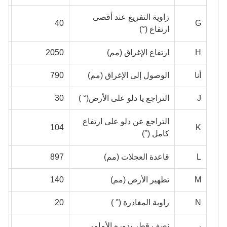
زاوية التفريغ عند أقصى
40
40
G
ارتفاع (°)
H
ارتفاع الإغراق (مم)
2050
80
أنا
الوصول إلى الإغراق (مم)
790
00
J
التراجع يا دلو على الأرض(° )
30
30
التراجع عن دلو على ارتفاع
K
104
104
كامل (°)
L
قاعدة العجلات (مم)
897
991
M
تطهير الأرض (مم)
140
85
N
زاوية المغادرة (° )
20
20
نصف قطر بدوره الأمامي