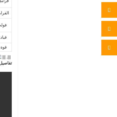
فرامل
الفر
فولت
قياد
قوة 
|||. |||
تفاصيل