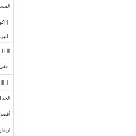
جرافة انزلاقية التوجيه رخيصة
المسا
اتصل الان
|||كوم
البر
| | | | |
فقي 
|. |||
الحد 
أقصى 
ارتفاع