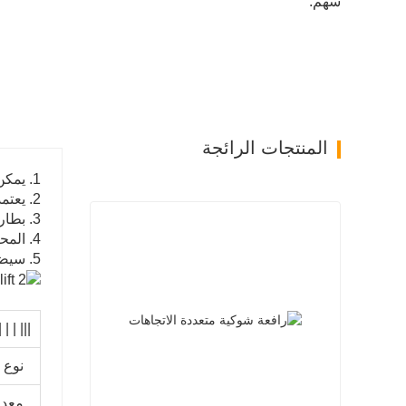
سهم:
المنتجات الرائجة
1. يمكن للمكدس الكهربائي من نوع السيارة أن يقلل بشكل كبير من كثافة العمل.
2. يعتمد Handel تصميم مريح. يمكن إجراء جميع العمليات من خلال المقبض.
3. بطارية الجر ذات السعة الكبيرة متينة ، ويمكن إعادة شحنها بشكل مريح وسريع.
4. المحرك ذو القوة الخارقة للرفع والرفع لديه أداء جيد لتنظيم السرعة ، ويمكنه تحقيق بدء كبير وكسر وظيفة عزم الدوران.
5. سيضمن تشكيل إطار الباب الفولاذي من النوع C الثبات أثناء العمل.
| | | | |
نوع 
معدل