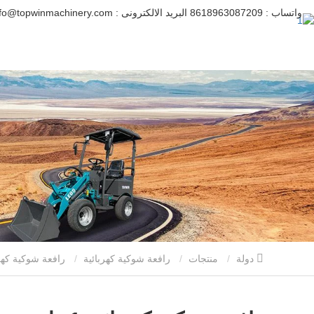
واتساب :
8618963087209
البريد الالكترونى :
info@topwinmachinery.com
دولة
منتجات
رافعة شوكية كهربائية
رافعة شوكية كهربائي