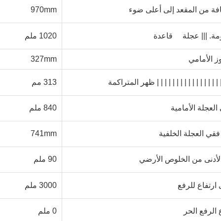
فة من المقعد إلى أعلى ضوء
970mm
ة. |||
عجلة
قاعدة
1020 ملم
وز الأمامي
mm
27
3
||| | | | | | | | | | | | | | | 
ظهر المتراكمة
313
مم
العجلة الأمامية
840
ملم
فقي العجلة الخلفية
mm
741
الأدنى من الخلوص الأرضي
90 ملم
ارتفاع للرفع
3000 ملم
 الرفع الحر
0 ملم