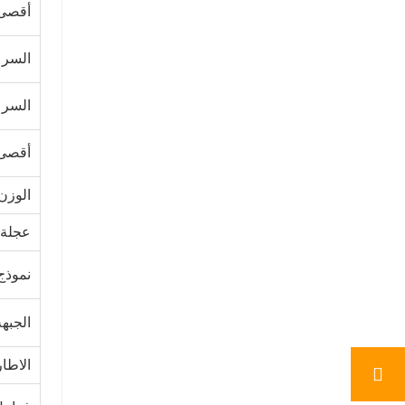
أقصى
السرع
السرع
أقصى 
الوزن
عجلة ا
نموذج
الجبه
الاطا