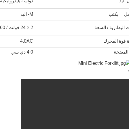
 اليد
دواسة هيدروليكية
امل
يكتب
M- اليد
 البطارية / السعة
2 × 24 فولت / 160
ة قوة المحرك
4.0AC
المضخة
4.0 دي سي