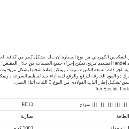
||| | | | | | | | | | | | | | | 
نموذج
FE10
الطاقة
بطارية
 الحمولة
1000 كجم