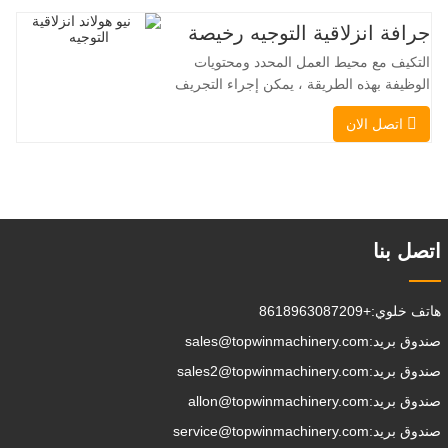
الهادئ والصديق للبيئة، ونظام التوجيه المبتكر
بزاوية 360 درجة، يُمكّنان من تغيير الاتجاه
جرافة انزلاقية التوجيه رخيصة
بسلاسة دون انقطاع في تدفق الحمولة، مما
التكيف مع محيط العمل المحدد ومحتويات
يجعل TOPWINMC
الوظيفة بهذه الطريقة ، يمكن إجراء التجريف
، التراص ، الرفع ، الحفر ، الحفر ، السحق ،
اتصل الان
الإمساك ، الدفع ، تخفيف التربة ، الخنادق
، تطهير الجادة على التوالي. يمكن للمقطورة
الإضافية تحميل جميع المرفقات إلى موقع
العمل ، والقيام ببعض الأشياء
التي تختار القيام بها.يمكن
اتصل بنا
هاتف خلوي:
+8618963087209
صندوق بريد:
sales@topwinmachinery.com
صندوق بريد:
sales2@topwinmachinery.com
صندوق بريد:
allon@topwinmachinery.com
صندوق بريد:
service@topwinmachinery.com