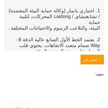
1. اختياري يانمار (وكالة حماية البيئة المعتمدة)
/ تشانغتشاي / Laidong المحركات، لتلبية
حماية
البيئة، والتلاعب الرسوم والاحتياجات المختلفة .
2. يعتمد الخط الأول الصانع عالية الدقة 8-
Way صمام متعدد الاتجاهات. يحتوي قلب
الصمام على ميزة المخزن المؤقت
الشخصي ويتم إدارته بواسطة كمبيوتر Ecu ،
اتصل الان
مما يجعل الحركة مرنة للغاية .
سهم: