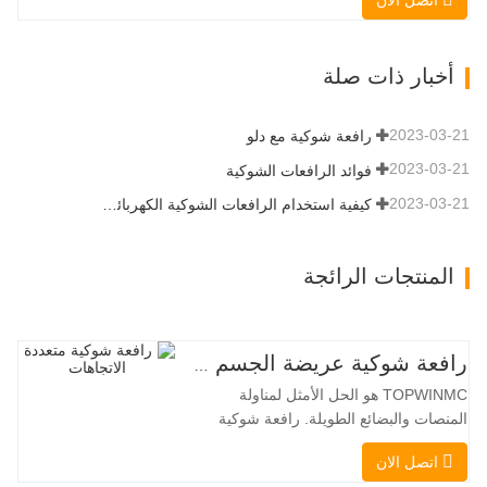
اتصل الان
عند 3350 كجم ، والأداء العالي والإنتاجية إلى
مستوى جديد. زاد نموذج التدفق العالي الجديد
من التدفق الهيدروليكي للقدرة على تشغيل
أخبار ذات صلة
مجموعة متنوعة من الملحقات التي تتطلب
المزيد من القدرة…
2023-03-21
رافعة شوكية مع دلو
2023-03-21
فوائد الرافعات الشوكية
2023-03-21
كيفية استخدام الرافعات الشوكية الكهربائية بشكل صحيح
المنتجات الرائجة
رافعة شوكية عريضة الجسم متعددة الاتجاهات 3.5-5.0 طن
TOPWINMC هو الحل الأمثل لمناولة
المنصات والبضائع الطويلة. رافعة شوكية
ثنائية الاستخدام، تجمع بين مزايا الرافعة
اتصل الان
الشوكية والرافعة الجانبية. محركها الكهربائي