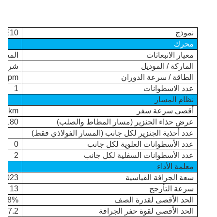
نموذج
WE10
محرك
معيار الانبعاثات
المستوى 3 / الم
الماركة / الموديل
شراء (KD192F-1
الطاقة / سرعة الدوران
00rpm
عدد الاسطوانات
1
نظام المسار
أقصى سرعة سفر
1.9km / ساع
عرض حذاء الجنزير (مسار المطاط والصلب)
180 مم
عدد أحذية الجنزير لكل جانب (المسار الفولاذي فقط)
عدد الأسطوانات العلوية لكل جانب
0
عدد الأسطوانات السفلية لكل جانب
2
معلمة الأداء
سعة الجرافة القياسية
0.023م³
سرعة التأرجح
13 دورة / دقيقة
الحد الأقصى لقدرة الصف
58%(30°)
الحد الأقصى لقوة حفر الجرافة
£7.2