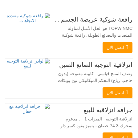
رافعة شوكية عريضة الجسم متعددة الاتجاهات 3.5-5.0 طن
TOPWINMC هو الحل الأمثل لمناولة
المنصات والبضائع الطويلة. رافعة شوكية
ثنائية الاستخدام، تجمع بين مزايا الرافعة
اتصل الان
الشوكية والرافعة الجانبية. محركها الكهربائي
الهادئ والصديق للبيئة، ونظام التوجيه المبتكر
بزاوية 360 درجة، يُمكّنان من تغيير الاتجاه
انزلاقية التوجيه الصانع الصين
بسلاسة دون انقطاع في تدفق الحمولة، مما
وصف المنتج قياسي : كابينة مفتوحة (بدون
يجعل TOPWINMC…
حاجب رياح) التحكم الميكانيكي نوع بوبكات
عقبة ومقرنة سريعة ||| مضخة هيدروليكية
اتصل الان
Danfoss الأمريكية محرك إيتون الأمريكي
صمام متعدد الوظائف إيطالي نظام التسوية
التلقائي الفرامل الهيدروليكية دلو قياسي
جرافة انزلاقية للبيع
اللودر الانزلاقي هو نوع من الآلات المناسبة
انزلاقية التوجيه الميزات 1 、 مدعوم
لموقع العمل الضيق…
بمحرك 74.3 حصان ، يتميز بقوة كسر دلو
استثنائية تبلغ 3350 كجم وقدرة رفع مذهلة