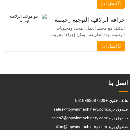
اتصل الان
الشوكية والرافعة الجانبية. محركها الكهربائي
الهادئ والصديق للبيئة، ونظام التوجيه المبتكر
بزاوية 360 درجة، يُمكّنان من تغيير الاتجاه
جرافة انزلاقية التوجيه رخيصة
بسلاسة دون انقطاع في تدفق الحمولة، مما
التكيف مع محيط العمل المحدد ومحتويات
يجعل TOPWINMC
الوظيفة بهذه الطريقة ، يمكن إجراء التجريف
، التراص ، الرفع ، الحفر ، الحفر ، السحق ،
اتصل الان
الإمساك ، الدفع ، تخفيف التربة ، الخنادق
، تطهير الجادة على التوالي. يمكن للمقطورة
الإضافية تحميل جميع المرفقات إلى موقع
العمل ، والقيام ببعض الأشياء
التي تختار القيام بها.يمكن
اتصل بنا
هاتف خلوي:
+8618963087209
صندوق بريد:
sales@topwinmachinery.com
صندوق بريد:
sales2@topwinmachinery.com
صندوق بريد:
allon@topwinmachinery.com