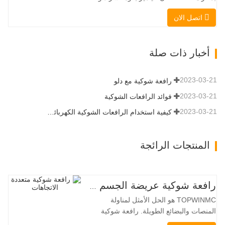
استثنائية تبلغ 3350 كجم وقدرة رفع مذهلة
اتصل الان
عند 3350 كجم ، والأداء العالي والإنتاجية إلى
مستوى جديد. زاد نموذج التدفق العالي الجديد
من التدفق الهيدروليكي للقدرة على تشغيل
أخبار ذات صلة
مجموعة متنوعة من الملحقات التي تتطلب
المزيد من القدرة…
2023-03-21
رافعة شوكية مع دلو
2023-03-21
فوائد الرافعات الشوكية
2023-03-21
كيفية استخدام الرافعات الشوكية الكهربائية بشكل صحيح
المنتجات الرائجة
رافعة شوكية عريضة الجسم متعددة الاتجاهات 3.5-5.0 طن
TOPWINMC هو الحل الأمثل لمناولة
المنصات والبضائع الطويلة. رافعة شوكية
ثنائية الاستخدام، تجمع بين مزايا الرافعة