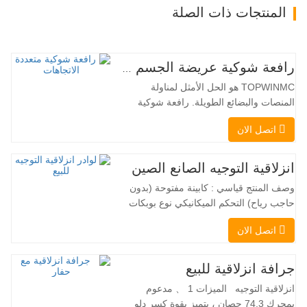
المنتجات ذات الصلة
رافعة شوكية عريضة الجسم متعددة الاتجاهات 3.5-5.0 طن
TOPWINMC هو الحل الأمثل لمناولة
المنصات والبضائع الطويلة. رافعة شوكية
ثنائية الاستخدام، تجمع بين مزايا الرافعة
اتصل الان
الشوكية والرافعة الجانبية. محركها الكهربائي
الهادئ والصديق للبيئة، ونظام التوجيه المبتكر
بزاوية 360 درجة، يُمكّنان من تغيير الاتجاه
انزلاقية التوجيه الصانع الصين
بسلاسة دون انقطاع في تدفق الحمولة، مما
وصف المنتج قياسي : كابينة مفتوحة (بدون
يجعل TOPWINMC…
حاجب رياح) التحكم الميكانيكي نوع بوبكات
عقبة ومقرنة سريعة ||| مضخة هيدروليكية
اتصل الان
Danfoss الأمريكية محرك إيتون الأمريكي
صمام متعدد الوظائف إيطالي نظام التسوية
التلقائي الفرامل الهيدروليكية دلو قياسي
جرافة انزلاقية للبيع
اللودر الانزلاقي هو نوع من الآلات المناسبة
انزلاقية التوجيه الميزات 1 、 مدعوم
لموقع العمل الضيق…
بمحرك 74.3 حصان ، يتميز بقوة كسر دلو