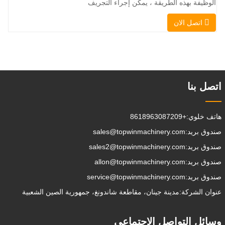
الوظيفة بهذه الطريقة ، يمكن إجراء التجريف
، التراص ، الرفع ، الحفر ، الحفر ، السحق ،
اتصل الان
الإمساك ، الدفع ، تخفيف التربة ، الخنادق
، تطهير الجادة على التوالي. يمكن للمقطورة
الإضافية تحميل جميع المرفقات إلى موقع
العمل ، والقيام ببعض الأشياء
التي تختار القيام بها.يمكن
اتصل بنا
هاتف خلوي:
+8618963087209
صندوق بريد:
sales@topwinmachinery.com
صندوق بريد:
sales2@topwinmachinery.com
صندوق بريد:
allon@topwinmachinery.com
صندوق بريد:
service@topwinmachinery.com
عنوان الشركة:
مدينة جينان، مقاطعة شاندونغ، جمهورية الصين الشعبية
وسائل التواصل الاجتماعي