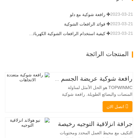
المزيد من القدرة…
2023-03-21
رافعة شوكية مع دلو
2023-03-21
فوائد الرافعات الشوكية
2023-03-21
كيفية استخدام الرافعات الشوكية الكهربائية بشكل صحيح
المنتجات الرائجة
رافعة شوكية عريضة الجسم متعددة الاتجاهات 3.5-5.0 طن
TOPWINMC هو الحل الأمثل لمناولة
المنصات والبضائع الطويلة. رافعة شوكية
ثنائية الاستخدام، تجمع بين مزايا الرافعة
اتصل الان
الشوكية والرافعة الجانبية. محركها الكهربائي
الهادئ والصديق للبيئة، ونظام التوجيه المبتكر
بزاوية 360 درجة، يُمكّنان من تغيير الاتجاه
جرافة انزلاقية التوجيه رخيصة
بسلاسة دون انقطاع في تدفق الحمولة، مما
التكيف مع محيط العمل المحدد ومحتويات
يجعل TOPWINMC