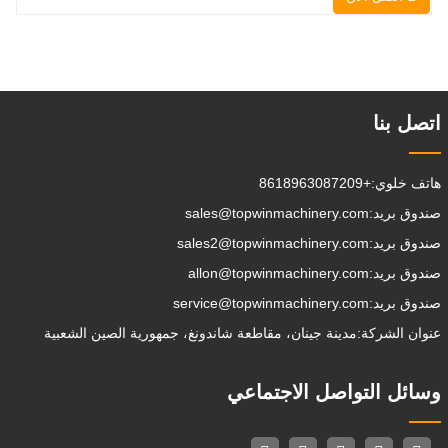
الإمساك ، الدفع ، تخفيف التربة ، الخنادق
، تطهير الجادة على التوالي. يمكن للمقطورة
الإضافية تحميل جميع المرفقات إلى موقع
العمل ، والقيام ببعض الأشياء
التي تختار القيام بها.يمكن
اتصل بنا
هاتف خلوي:
+8618963087209
صندوق بريد:
sales@topwinmachinery.com
صندوق بريد:
sales2@topwinmachinery.com
صندوق بريد:
allon@topwinmachinery.com
صندوق بريد:
service@topwinmachinery.com
عنوان الشركة:
مدينة جينان، مقاطعة شاندونغ، جمهورية الصين الشعبية
وسائل التواصل الاجتماعي