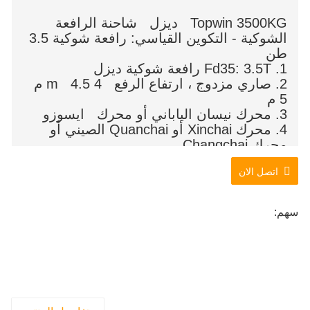
Topwin 3500KG
ديزل
شاحنة الرافعة
الشوكية - التكوين القياسي: رافعة شوكية 3.5
طن
1. Fd35: 3.5T رافعة شوكية ديزل
2. صاري مزدوج ، ارتفاع الرفع
4
4.5
m
م
5
م
3. محرك نيسان الياباني أو محرك ايسوزو
4. محرك Xinchai أو Quanchai الصيني أو
محرك Changchai
5. ناقل الحركة الهيدروليكي
اتصل الان
6. الاطارات الهوائية
7. طول الشوكة 1070mm
سهم: