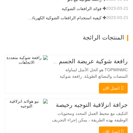
2023-03-21
فوائد الرافعات الشوكية
2023-03-21
كيفية استخدام الرافعات الشوكية الكهربائية بشكل صحيح
المنتجات الرائجة
رافعة شوكية عريضة الجسم متعددة الاتجاهات 3.5-5.0 طن
TOPWINMC هو الحل الأمثل لمناولة
المنصات والبضائع الطويلة. رافعة شوكية
ثنائية الاستخدام، تجمع بين مزايا الرافعة
اتصل الان
الشوكية والرافعة الجانبية. محركها الكهربائي
الهادئ والصديق للبيئة، ونظام التوجيه المبتكر
بزاوية 360 درجة، يُمكّنان من تغيير الاتجاه
جرافة انزلاقية التوجيه رخيصة
بسلاسة دون انقطاع في تدفق الحمولة، مما
التكيف مع محيط العمل المحدد ومحتويات
يجعل TOPWINMC
الوظيفة بهذه الطريقة ، يمكن إجراء التجريف
، التراص ، الرفع ، الحفر ، الحفر ، السحق ،
اتصل الان