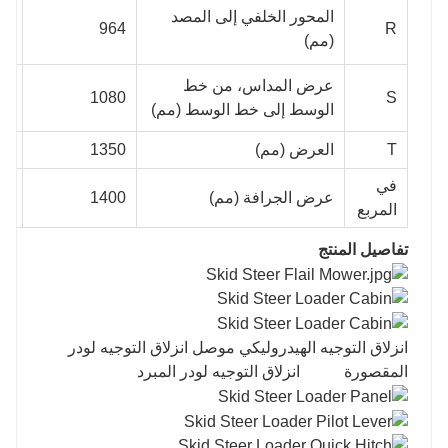
المحور الخلفي إلى المصد
08
964
R
(مم)
عرض المداس، من خط
S
1080
50
الوسط إلى خط الوسط (مم)
T
العرض (مم)
1350
20
في
عرض الجرافة (مم)
1400
40
المربع
تفاصيل المنتج
انزلاق التوجيه الهيدروليكي موصل انزلاق التوجيه لودر
المقصورة انزلاق التوجيه لودر المبرد