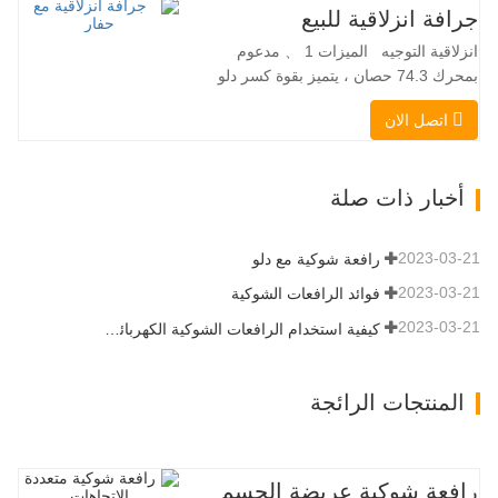
التلقائي الفرامل الهيدروليكية دلو قياسي
جرافة انزلاقية للبيع
اللودر الانزلاقي هو نوع من الآلات المناسبة
انزلاقية التوجيه الميزات 1 、 مدعوم
لموقع العمل الضيق…
بمحرك 74.3 حصان ، يتميز بقوة كسر دلو
استثنائية تبلغ 3350 كجم وقدرة رفع مذهلة
اتصل الان
عند 3350 كجم ، والأداء العالي والإنتاجية إلى
مستوى جديد. زاد نموذج التدفق العالي الجديد
من التدفق الهيدروليكي للقدرة على تشغيل
أخبار ذات صلة
مجموعة متنوعة من الملحقات التي تتطلب
المزيد من القدرة…
2023-03-21
رافعة شوكية مع دلو
2023-03-21
فوائد الرافعات الشوكية
2023-03-21
كيفية استخدام الرافعات الشوكية الكهربائية بشكل صحيح
المنتجات الرائجة
رافعة شوكية عريضة الجسم متعددة الاتجاهات 3.5-5.0 طن