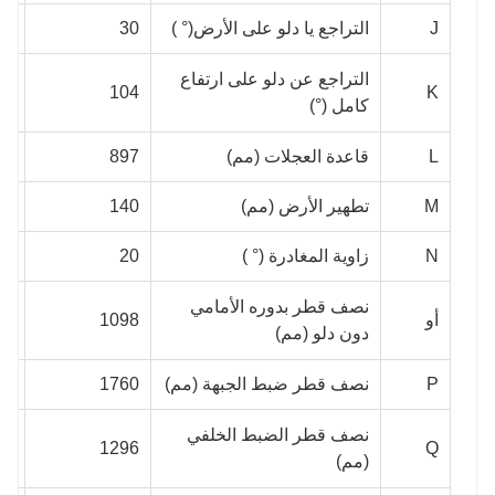
J
التراجع يا دلو على الأرض(° )
30
30
التراجع عن دلو على ارتفاع
K
104
104
كامل (°)
L
قاعدة العجلات (مم)
897
991
M
تطهير الأرض (مم)
140
85
N
زاوية المغادرة (° )
20
20
نصف قطر بدوره الأمامي
أو
1098
68
دون دلو (مم)
P
نصف قطر ضبط الجبهة (مم)
1760
58
نصف قطر الضبط الخلفي
30
1296
Q
(مم)