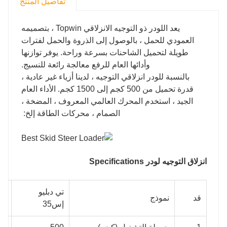
تفاصيل المنتج
يعد اللودر ذو التوجيه الانزلاقي Topwin ، بتصميمه
العمودي للحمل ، بالوصول إلى الذروة والحمل لفترات
طويلة لتحميل الشاحنات بسرعة وراحة. يوفر توازنها
وأدائها العام للرفع معالجة رائعة للنسيج.
بالنسبة للودر انزلاقي التوجيه ، لدينا أزياء غير عادية ،
قدرة تحميل من 500 كجم إلى 1500 كجم. الأداء العام
الجيد ، استخدم المحرك العالمي المعروف ، المضخة ،
الصمام ، محركات الطاقة إلخ:
انزلاق التوجيه لودر S
pecifications
تي دبليو
تي
قد
نموذج
إس35
إس45