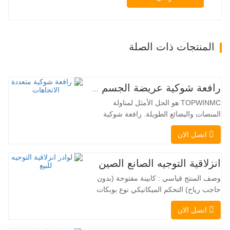
المنتجات ذات الصلة
رافعة شوكية عريضة الجسم متعددة الاتجاهات 3.5-5.0 طن
TOPWINMC هو الحل الأمثل لمناولة
المنصات والبضائع الطويلة. رافعة شوكية
ثنائية الاستخدام، تجمع بين مزايا الرافعة
اتصل الان
الشوكية والرافعة الجانبية. محركها الكهربائي
الهادئ والصديق للبيئة، ونظام التوجيه المبتكر
بزاوية 360 درجة، يُمكّنان من تغيير الاتجاه
انزلاقية التوجيه الصانع الصين
بسلاسة دون انقطاع في تدفق الحمولة، مما
وصف المنتج قياسي : كابينة مفتوحة (بدون
يجعل TOPWINMC…
حاجب رياح) التحكم الميكانيكي نوع بوبكات
عقبة ومقرنة سريعة ||| مضخة هيدروليكية
اتصل الان
Danfoss الأمريكية محرك إيتون الأمريكي
صمام متعدد الوظائف إيطالي نظام التسوية