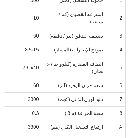
1
حمولة التشغيل (كجم)
500
00
السرعة القصوى (كم /
١٢
10
2
ساعة)
3
تصنيف التدفق (لتر / دقيقة)
60
75
4
نموذج الإطارات (المسار)
8.5-15
.5
الطاقة المقدرة (كيلوواط / ح
50
29.5/40
5
صان)
6
سعة خزان الوقود (لتر)
60
65
7
دلو الوزن الذاتي (كجم)
2300
00
8
سعة الجرافة (م 3 )
0.3
.4
A
ارتفاع التشغيل الكلي (مم)
3300
80