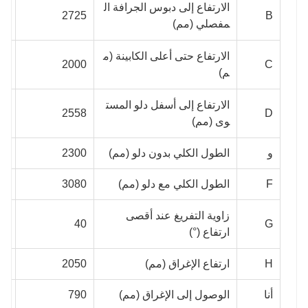
الارتفاع إلى دبوس الجرافة ال
80
2725
B
مفصلي (مم)
الارتفاع حتى أعلى الكابينة (م
40
2000
C
م)
الارتفاع إلى أسفل دلو المست
13
2558
D
وى (مم)
و
الطول الكلي بدون دلو (مم)
2300
40
F
الطول الكلي مع دلو (مم)
3080
20
زاوية التفريغ عند أقصى
40
40
G
ارتفاع (°)
H
ارتفاع الإغراق (مم)
2050
80
أنا
الوصول إلى الإغراق (مم)
790
00