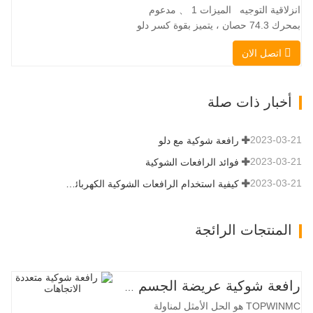
انزلاقية التوجيه الميزات 1 、 مدعوم
لموقع العمل الضيق…
بمحرك 74.3 حصان ، يتميز بقوة كسر دلو
استثنائية تبلغ 3350 كجم وقدرة رفع مذهلة
اتصل الان
عند 3350 كجم ، والأداء العالي والإنتاجية إلى
مستوى جديد. زاد نموذج التدفق العالي الجديد
من التدفق الهيدروليكي للقدرة على تشغيل
أخبار ذات صلة
مجموعة متنوعة من الملحقات التي تتطلب
المزيد من القدرة…
2023-03-21
رافعة شوكية مع دلو
2023-03-21
فوائد الرافعات الشوكية
2023-03-21
كيفية استخدام الرافعات الشوكية الكهربائية بشكل صحيح
المنتجات الرائجة
رافعة شوكية عريضة الجسم متعددة الاتجاهات 3.5-5.0 طن
TOPWINMC هو الحل الأمثل لمناولة