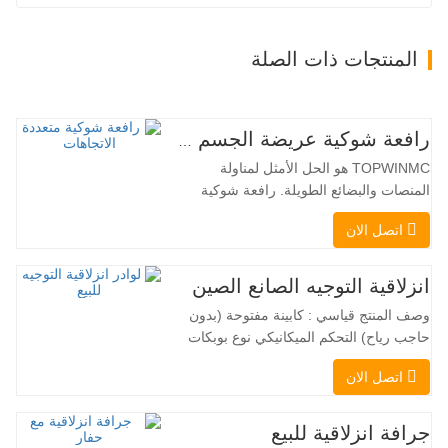
المنتجات ذات الصلة
رافعة شوكية عريضة الجسم متعددة الاتجاهات 3.5-5.0 طن
TOPWINMC هو الحل الأمثل لمناولة
المنصات والبضائع الطويلة. رافعة شوكية
ثنائية الاستخدام، تجمع بين مزايا الرافعة
اتصل الان
الشوكية والرافعة الجانبية. محركها الكهربائي
الهادئ والصديق للبيئة، ونظام التوجيه المبتكر
بزاوية 360 درجة، يُمكّنان من تغيير الاتجاه
انزلاقية التوجيه الصانع الصين
بسلاسة دون انقطاع في تدفق الحمولة، مما
وصف المنتج قياسي : كابينة مفتوحة (بدون
يجعل TOPWINMC…
حاجب رياح) التحكم الميكانيكي نوع بوبكات
عقبة ومقرنة سريعة ||| مضخة هيدروليكية
اتصل الان
Danfoss الأمريكية محرك إيتون الأمريكي
صمام متعدد الوظائف إيطالي نظام التسوية
التلقائي الفرامل الهيدروليكية دلو قياسي
جرافة انزلاقية للبيع
اللودر الانزلاقي هو نوع من الآلات المناسبة