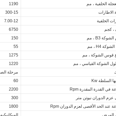
1190
ة الاطارات
300-15
رات الخلفية
7.00-12
 ، كجم
6750
وكة B3 ، مم
150
وكة H4 ، مم
55
ع قوس الشوكة ، مم
1275
1220
مرحلة الص
ا السلطة Kw
60
 في القدرة المقدرة Rpm
2200
عزم الدوران نيوتن متر
300
 عند الحد الأقصى لعزم الدوران Rpm
1800
ل المرض
الميكانيكيه