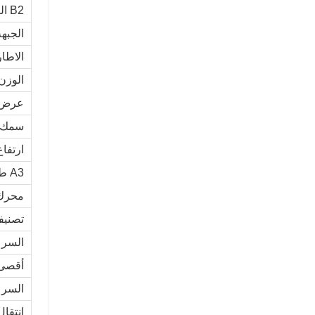
B2 العجلة الخلفية ، مم
الجبه
الاطا
الوزن
عرض الش
سمك الش
ارتفا
A3 طول الشوكة القياسي ، مم
محرك
تصنيفه
السرعة
أقصى 
السرعة
انتقا