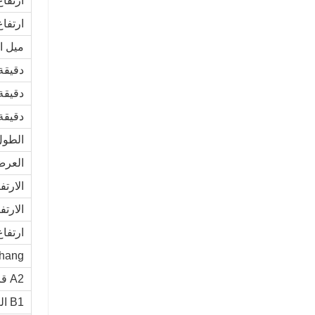
ارتفاع ال
جرافة انزلاقية التوجيه رخيصة
ارتفاع
اتصل الان
ميل ا
دقيقة
دقيقة.
دقيقة
الطول
العرض
الارت
الارتفاع الكلي H2 
ارتفاع 
erhang
A2 قاعدة العجلات ، مم
B1 العجلات الأمامية ، مم