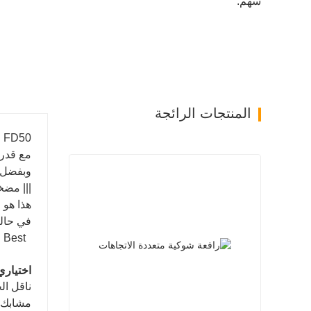
سهم:
المنتجات الرائجة
TOPWIN FD50 هي متع
مع قدرة 
وبفضل م
||| مضخ
هذا هو
في حالة
Best التفضيل
اختياري
ناقل ال
مشابك ل