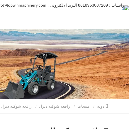
واتساب :
8618963087209
البريد الالكترونى :
info@topwinmachinery.com
دولة
منتجات
رافعة شوكية ديزل
رافعة شوكية ديزل 5T