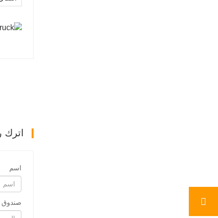
اترك ر
اسم
صندوق ب