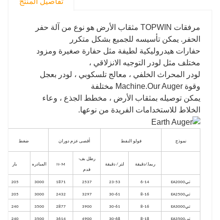
تفاصيل المنتج
مرفقات TOPWIN مثقاب الأرض هو نوع من آلة حفر
الحفر. يمكن تأسيسه للجميع بشكل متكرر
حفارات هيدروليكية لطيفة مثل حفارة صغيرة ومزود
مختلف مثل لودر التوجيه الانزلاقي ،
لودر المحراث الخلفي ، معالج تلسكوبي ، لودر بعجل
وقوة Machine.Our Auger مختلفة
يمكن توصيله بمثقاب الأرض ، مخطط الجذع ، وعاء
الخلاط للاستخدامات الفريدة من نوعها.
نموذج
فولو النفط
أقصى عزم دوران
ضغط
رطل بف·
ربما./دقيقة
لتر / دقيقة
N· M
المبادره
بار
قدم
تي
EA2000
6-14
23-53
2537
1871
3000
205
تي
EA2500
8-16
30-61
3297
2432
3000
205
تي
EA3000
8-16
30-61
3900
2877
3500
240
تي
EA3500
8-18
30-68
4900
3614
3500
240