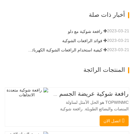
مستوى جديد. زاد نموذج التدفق العالي الجديد
من التدفق الهيدروليكي للقدرة على تشغيل
أخبار ذات صلة
مجموعة متنوعة من الملحقات التي تتطلب
المزيد من القدرة…
2023-03-21
رافعة شوكية مع دلو
2023-03-21
فوائد الرافعات الشوكية
2023-03-21
كيفية استخدام الرافعات الشوكية الكهربائية بشكل صحيح
المنتجات الرائجة
رافعة شوكية عريضة الجسم متعددة الاتجاهات 3.5-5.0 طن
TOPWINMC هو الحل الأمثل لمناولة
المنصات والبضائع الطويلة. رافعة شوكية
ثنائية الاستخدام، تجمع بين مزايا الرافعة
اتصل الان
الشوكية والرافعة الجانبية. محركها الكهربائي
الهادئ والصديق للبيئة، ونظام التوجيه المبتكر