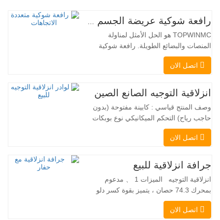
رافعة شوكية عريضة الجسم متعددة الاتجاهات 3.5-5.0 طن
TOPWINMC هو الحل الأمثل لمناولة
المنصات والبضائع الطويلة. رافعة شوكية
ثنائية الاستخدام، تجمع بين مزايا الرافعة
اتصل الان
الشوكية والرافعة الجانبية. محركها الكهربائي
الهادئ والصديق للبيئة، ونظام التوجيه المبتكر
بزاوية 360 درجة، يُمكّنان من تغيير الاتجاه
انزلاقية التوجيه الصانع الصين
بسلاسة دون انقطاع في تدفق الحمولة، مما
وصف المنتج قياسي : كابينة مفتوحة (بدون
يجعل TOPWINMC…
حاجب رياح) التحكم الميكانيكي نوع بوبكات
عقبة ومقرنة سريعة ||| مضخة هيدروليكية
اتصل الان
Danfoss الأمريكية محرك إيتون الأمريكي
صمام متعدد الوظائف إيطالي نظام التسوية
التلقائي الفرامل الهيدروليكية دلو قياسي
جرافة انزلاقية للبيع
اللودر الانزلاقي هو نوع من الآلات المناسبة
انزلاقية التوجيه الميزات 1 、 مدعوم
لموقع العمل الضيق…
بمحرك 74.3 حصان ، يتميز بقوة كسر دلو
استثنائية تبلغ 3350 كجم وقدرة رفع مذهلة
اتصل الان
عند 3350 كجم ، والأداء العالي والإنتاجية إلى