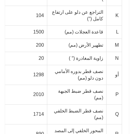
التراجع عن دلو على ارتفاع
104
K
كامل (°)
L
قاعدة العجلات (مم)
1500
M
تطهير الأرض (مم)
200
N
زاوية المغادرة (° )
20
نصف قطر بدوره الأمامي
أو
1298
دون دلو (مم)
نصف قطر ضبط الجبهة
2010
P
(مم)
نصف قطر الضبط الخلفي
1714
Q
(مم)
المحور الخلفي إلى المصد
890
R