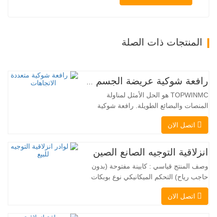
المنتجات ذات الصلة
رافعة شوكية عريضة الجسم متعددة الاتجاهات 3.5-5.0 طن
TOPWINMC هو الحل الأمثل لمناولة
المنصات والبضائع الطويلة. رافعة شوكية
ثنائية الاستخدام، تجمع بين مزايا الرافعة
اتصل الان
الشوكية والرافعة الجانبية. محركها الكهربائي
الهادئ والصديق للبيئة، ونظام التوجيه المبتكر
بزاوية 360 درجة، يُمكّنان من تغيير الاتجاه
انزلاقية التوجيه الصانع الصين
بسلاسة دون انقطاع في تدفق الحمولة، مما
وصف المنتج قياسي : كابينة مفتوحة (بدون
يجعل TOPWINMC…
حاجب رياح) التحكم الميكانيكي نوع بوبكات
عقبة ومقرنة سريعة ||| مضخة هيدروليكية
اتصل الان
Danfoss الأمريكية محرك إيتون الأمريكي
صمام متعدد الوظائف إيطالي نظام التسوية