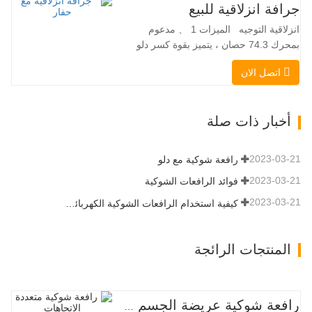
التلقائي الفرامل الهيدروليكية دلو قياسي
جرافة انزلاقية للبيع
اللودر الانزلاقي هو نوع من الآلات المناسبة
انزلاقية التوجيه الميزات 1 、 مدعوم
لموقع العمل الضيق…
بمحرك 74.3 حصان ، يتميز بقوة كسر دلو
استثنائية تبلغ 3350 كجم وقدرة رفع مذهلة
اتصل الان
عند 3350 كجم ، والأداء العالي والإنتاجية إلى
مستوى جديد. زاد نموذج التدفق العالي الجديد
من التدفق الهيدروليكي للقدرة على تشغيل
أخبار ذات صلة
مجموعة متنوعة من الملحقات التي تتطلب
المزيد من القدرة…
2023-03-21
رافعة شوكية مع دلو
2023-03-21
فوائد الرافعات الشوكية
2023-03-21
كيفية استخدام الرافعات الشوكية الكهربائية بشكل صحيح
المنتجات الرائجة
رافعة شوكية عريضة الجسم متعددة الاتجاهات 3.5-5.0 طن