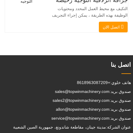
جرافة انزلاقية التوجيه رخيصة
بسلاسة دون انقطاع في تدفق الحمولة، مما
التكيف مع محيط العمل المحدد ومحتويات
يجعل TOPWINMC
الوظيفة بهذه الطريقة ، يمكن إجراء التجريف
، التراص ، الرفع ، الحفر ، الحفر ، السحق ،
اتصل الان
الإمساك ، الدفع ، تخفيف التربة ، الخنادق
، تطهير الجادة على التوالي. يمكن للمقطورة
الإضافية تحميل جميع المرفقات إلى موقع
العمل ، والقيام ببعض الأشياء
التي تختار القيام بها.يمكن
اتصل بنا
هاتف خلوي:
+8618963087209
صندوق بريد:
sales@topwinmachinery.com
صندوق بريد:
sales2@topwinmachinery.com
صندوق بريد:
allon@topwinmachinery.com
صندوق بريد:
service@topwinmachinery.com
عنوان الشركة:
مدينة جينان، مقاطعة شاندونغ، جمهورية الصين الشعبية