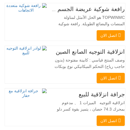
رافعة شوكية عريضة الجسم متعددة الاتجاهات 3.5-5.0 طن
TOPWINMC هو الحل الأمثل لمناولة
المنصات والبضائع الطويلة. رافعة شوكية
ثنائية الاستخدام، تجمع بين مزايا الرافعة
اتصل الان
الشوكية والرافعة الجانبية. محركها الكهربائي
الهادئ والصديق للبيئة، ونظام التوجيه المبتكر
بزاوية 360 درجة، يُمكّنان من تغيير الاتجاه
انزلاقية التوجيه الصانع الصين
بسلاسة دون انقطاع في تدفق الحمولة، مما
وصف المنتج قياسي : كابينة مفتوحة (بدون
يجعل TOPWINMC…
حاجب رياح) التحكم الميكانيكي نوع بوبكات
عقبة ومقرنة سريعة ||| مضخة هيدروليكية
اتصل الان
Danfoss الأمريكية محرك إيتون الأمريكي
صمام متعدد الوظائف إيطالي نظام التسوية
التلقائي الفرامل الهيدروليكية دلو قياسي
جرافة انزلاقية للبيع
اللودر الانزلاقي هو نوع من الآلات المناسبة
انزلاقية التوجيه الميزات 1 、 مدعوم
لموقع العمل الضيق…
بمحرك 74.3 حصان ، يتميز بقوة كسر دلو
استثنائية تبلغ 3350 كجم وقدرة رفع مذهلة
اتصل الان
عند 3350 كجم ، والأداء العالي والإنتاجية إلى
مستوى جديد. زاد نموذج التدفق العالي الجديد