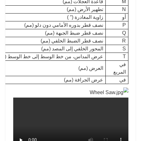
M
قاعدة العجلات (مم)
N
تطهير الأرض (مم)
أو
زاوية المغادرة (° )
P
نصف قطر بدوره الأمامي دون دلو (مم)
Q
نصف قطر ضبط الجبهة (مم)
R
نصف قطر الضبط الخلفي (مم)
S
المحور الخلفي إلى المصد (مم)
T
عرض المداس، من خط الوسط إلى خط الوسط (مم
في
العرض (مم)
المربع
في
عرض الجرافة (مم)