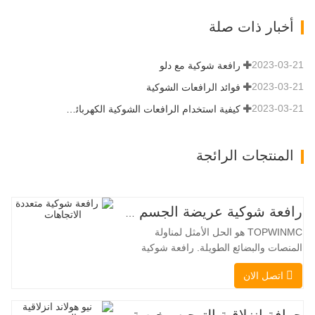
من التدفق الهيدروليكي للقدرة على تشغيل
أخبار ذات صلة
مجموعة متنوعة من الملحقات التي تتطلب
المزيد من القدرة…
2023-03-21
رافعة شوكية مع دلو
2023-03-21
فوائد الرافعات الشوكية
2023-03-21
كيفية استخدام الرافعات الشوكية الكهربائية بشكل صحيح
المنتجات الرائجة
رافعة شوكية عريضة الجسم متعددة الاتجاهات 3.5-5.0 طن
TOPWINMC هو الحل الأمثل لمناولة
المنصات والبضائع الطويلة. رافعة شوكية
ثنائية الاستخدام، تجمع بين مزايا الرافعة
اتصل الان
الشوكية والرافعة الجانبية. محركها الكهربائي
الهادئ والصديق للبيئة، ونظام التوجيه المبتكر
بزاوية 360 درجة، يُمكّنان من تغيير الاتجاه