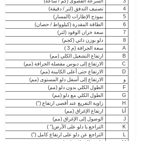
3
السرعة القصوى (كم / ساعة)
4
تصنيف التدفق (لتر / دقيقة)
5
نموذج الإطارات (المسار)
6
الطاقة المقدرة (كيلوواط / حصان)
7
سعة خزان الوقود (لتر)
8
دلو بوزن ذاتي (كجم)
A
سعة الجرافة (م 3 )
B
ارتفاع التشغيل الكلي (مم)
C
الارتفاع إلى دبوس مفصلة الجرافة (مم)
D
الارتفاع حتى أعلى الكابينة (مم)
و
الارتفاع إلى أسفل دلو المستوى (مم)
F
الطول الكلي بدون دلو (مم)
G
الطول الكلي مع دلو (مم)
H
زاوية التفريغ عند أقصى ارتفاع (°)
أنا
ارتفاع الإغراق (مم)
J
الوصول إلى الإغراق (مم)
K
التراجع يا دلو على الأرض(° )
L
التراجع عن دلو على ارتفاع كامل (°)