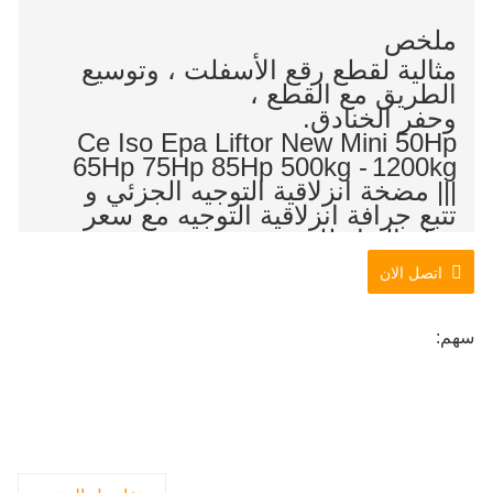
ملخص
مثالية لقطع رقع الأسفلت ، وتوسيع
الطريق مع القطع ،
وحفر الخنادق.
Ce Iso Epa Liftor New Mini 50Hp
65Hp 75Hp 85Hp 500kg -
1200kg
||| مضخة انزلاقية التوجيه الجزئي و
تتبع جرافة انزلاقية التوجيه مع سعر
قطع الغيار للبيع
اتصل الان
سهم: