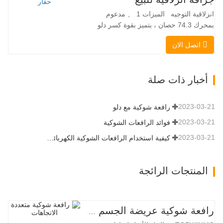
اللودر الانزلاقي هو نوع من الآلات المناسبة
انزلاقية التوجيه الميزات 1 、 مدعوم
لموقع العمل الضيق…
بمحرك 74.3 حصان ، يتميز بقوة كسر دلو
استثنائية تبلغ 3350 كجم وقدرة رفع مذهلة
اتصل الان
عند 3350 كجم ، والأداء العالي والإنتاجية إلى
مستوى جديد. زاد نموذج التدفق العالي الجديد
من التدفق الهيدروليكي للقدرة على تشغيل
أخبار ذات صلة
مجموعة متنوعة من الملحقات التي تتطلب
المزيد من القدرة…
2023-03-21
رافعة شوكية مع دلو
2023-03-21
فوائد الرافعات الشوكية
2023-03-21
كيفية استخدام الرافعات الشوكية الكهربائية بشكل صحيح
المنتجات الرائجة
رافعة شوكية عريضة الجسم متعددة الاتجاهات 3.5-5.0 طن