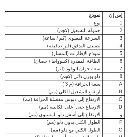
إس إن
نموذج
1
نوع
2
حمولة التشغيل (كجم)
3
السرعة القصوى (كم / ساعة)
4
تصنيف التدفق (لتر / دقيقة)
5
نموذج الإطارات (المسار)
6
الطاقة المقدرة (كيلوواط / حصان)
7
سعة خزان الوقود (لتر)
8
دلو بوزن ذاتي (كجم)
A
سعة الجرافة (م 3 )
B
ارتفاع التشغيل الكلي (مم)
C
الارتفاع إلى دبوس مفصلة الجرافة (مم)
D
الارتفاع حتى أعلى الكابينة (مم)
و
الارتفاع إلى أسفل دلو المستوى (مم)
F
الطول الكلي بدون دلو (مم)
G
الطول الكلي مع دلو (مم)