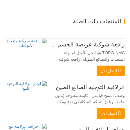
المنتجات ذات الصلة
رافعة شوكية عريضة الجسم متعددة الاتجاهات 3.5-5.0 طن
TOPWINMC هو الحل الأمثل لمناولة
المنصات والبضائع الطويلة. رافعة شوكية
ثنائية الاستخدام، تجمع بين مزايا الرافعة
اتصل الان
الشوكية والرافعة الجانبية. محركها الكهربائي
الهادئ والصديق للبيئة، ونظام التوجيه المبتكر
بزاوية 360 درجة، يُمكّنان من تغيير الاتجاه
انزلاقية التوجيه الصانع الصين
بسلاسة دون انقطاع في تدفق الحمولة، مما
وصف المنتج قياسي : كابينة مفتوحة (بدون
يجعل TOPWINMC…
حاجب رياح) التحكم الميكانيكي نوع بوبكات
عقبة ومقرنة سريعة ||| مضخة هيدروليكية
اتصل الان
Danfoss الأمريكية محرك إيتون الأمريكي
صمام متعدد الوظائف إيطالي نظام التسوية
التلقائي الفرامل الهيدروليكية دلو قياسي
جرافة انزلاقية للبيع