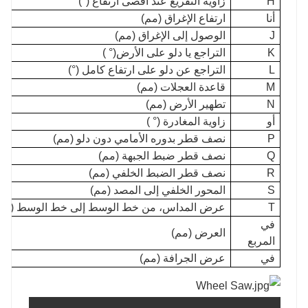
H
زاوية التفريغ عند أقصى ارتفاع (°)
أنا
ارتفاع الإغراق (مم)
J
الوصول إلى الإغراق (مم)
K
التراجع يا دلو على الأرض(° )
L
التراجع عن دلو على ارتفاع كامل (°)
M
قاعدة العجلات (مم)
N
تطهير الأرض (مم)
أو
زاوية المغادرة (° )
P
نصف قطر بدوره الأمامي دون دلو (مم)
Q
نصف قطر ضبط الجبهة (مم)
R
نصف قطر الضبط الخلفي (مم)
S
المحور الخلفي إلى المصد (مم)
T
عرض المداس، من خط الوسط إلى خط الوسط (مم
في
العرض (مم)
المربع
في
عرض الجرافة (مم)