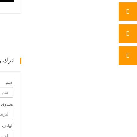
اترك ر
اسم
صندوق ب
الهاتف