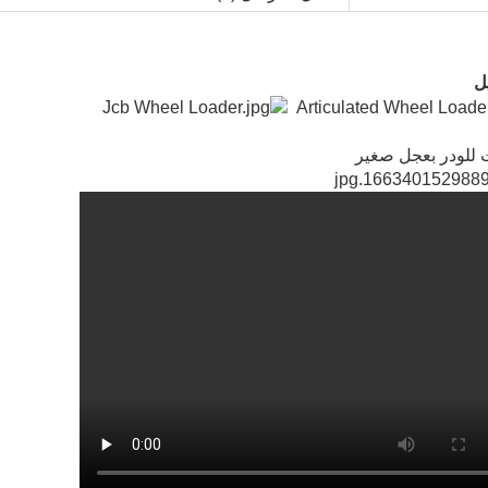
ل
 للودر بعجل صغير