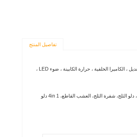
تفاصيل المنتج
1.All الجهاز الهيدروليكي متعة عصا التلاعب ، الكابينة الفاخرة ، مقعد قابل للتعديل ، الكاميرا الخلفية ، حرارة الكابينة ، ضوء LED ،
4.It بالإضافة إلى ذلك يمكن تركيب إضافات فريدة من نوعها مثل شوكة البليت، دلو الثلج، شفرة الثلج، العشب القاطع، 4in 1 دلو