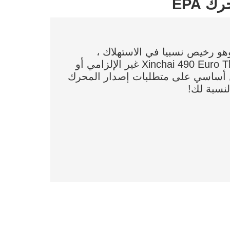
على وهو رخيص نسبيا في الاستهلاك ،
ويمكنك بالإضافة إلى ذلك اختيار محرك Xinchai 490 Euro Three غير الإلزامي أو
Changcha يعتمد بشكل أساسي على متطلبات إصدار المحرك
لنسبة لك!