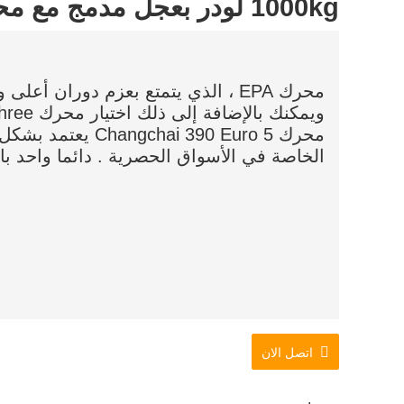
1000kg لودر بعجل مدمج مع محرك EPA
محرك EPA ، الذي يتمتع بعزم دوران أ
محرك i 390 Euro 5
الخاصة في الأسواق الحصرية . دائما واحد با
اتصل الان