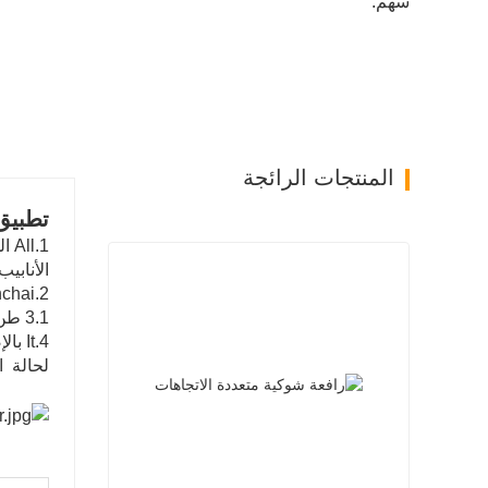
سهم:
المنتجات الرائجة
تطبيق 
الأنابي
2.Quanchai المحرك، 4 اسطوانات، والمياه المبردة
3.1 طن ، دلو 0.4cbm 12km / ساعة ، 4460x1600x2230mm
لحالة ا