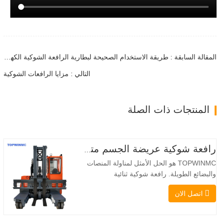
المقالة السابقة : طريقة الاستخدام الصحيحة لبطارية الرافعة الشوكية الكهربائية
التالي : مزايا الرافعات الشوكية
المنتجات ذات الصلة
رافعة شوكية عريضة الجسم متعددة الاتجاهات 3.5-5.0 طن
TOPWINMC هو الحل الأمثل لمناولة المنصات
والبضائع الطويلة. رافعة شوكية ثنائية
الاستخدام، تجمع بين مزايا الرافعة الشوكية
اتصل الان
والرافعة الجانبية. محركها الكهربائي الهادئ
والصديق للبيئة، ونظام التوجيه المبتكر بزاوية
360 درجة، يُمكّنان من تغيير الاتجاه بسلاسة