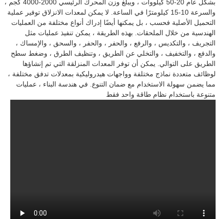
بشكل عام 20-50 كيلووات ، ويبلغ وزن المحرك الرئيسي 2000-4000 كجم ،
والسرعة 10-15 كيلومترًا في الساعة. لا يمكن لمعدات الانزلاق توفير عملية
التحميل الأصلية فحسب ، بل يمكنها أيضًا إدراك أنواع مختلفة من العمليات
الهندسية من خلال الملحقات. بهذه الطريقة ، يمكن تنفيذ عمليات مثل
التجريف ، والتكديس ، والرفع ، والحفر ، والحفر ، والسحق ، والإمساك ،
والدفع ، والتخفيف ، والتخلي عن الطريق ، وتنظيف الطرق ، وضغط سطح
الطريق على التوالي. يمكن أن توفر المعدات المنزلقة التي تم إنشاؤها
لوظائف متعددة نماذج مختلفة وواجهات هيدروليكية بمعدلات تدفق مختلفة ،
مما يضمن سهولة الاستخدام مع ضمان التنوع. في هندسة البناء ، عمليات
متنوعة باستخدام نظام طاقة واحد فقط