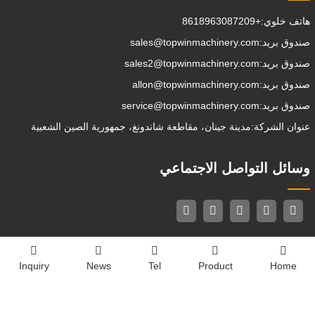
هاتف خلوي:
+8618963087209
صندوق بريد:
sales@topwinmachinery.com
صندوق بريد:
sales2@topwinmachinery.com
صندوق بريد:
allon@topwinmachinery.com
صندوق بريد:
service@topwinmachinery.com
عنوان الشركة:
مدينة جينان، مقاطعة شاندونغ، جمهورية الصين الشعبية
وسائل التواصل الاجتماعي
Copyright © 2020-2025 شاندونغ توبوين الماكينات والشركة المحدودة.
Inquiry
News
Tel
Product
Home
الدعم الفني: Huazhicloud
Index