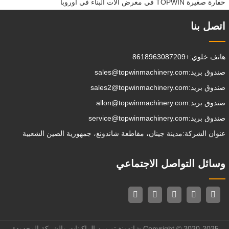
حفارة صغيرة TOPWIN في معرض آلات البناء في أوروبا
اتصل بنا
هاتف خلوي:
+8618963087209
صندوق بريد:
sales@topwinmachinery.com
صندوق بريد:
sales2@topwinmachinery.com
صندوق بريد:
allon@topwinmachinery.com
صندوق بريد:
service@topwinmachinery.com
عنوان الشركة:
مدينة جينان، مقاطعة شاندونغ، جمهورية الصين الشعبية
وسائل التواصل الاجتماعي
Copyright © 2020-2025 شاندونغ توبوين الماكينات والشركة المحدودة.