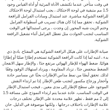
في وقت متأخر. عندما تكتشف الأداة المرئية أو أداة القياس وجود
1.5 مم متبقية في لوحة الاحتكاك ، يجب استبدال لوحة الاحتكاك
للرافعة الشوكية مباشرة. عند استبدال وسادات الفرامل للرافعة
الشوكية ، تحقق مما إذا كان هناك تسريب في أسطوانة الفرامل
وختم الزيت شبه المحور. إن وجدت ، يرجى استبدالها في الوقت
المناسب لتجنب الحوادث مثل تعطل الفرامل أثناء تشغيل الرافعة
الشوكية.
صيانة الإطارات على هيكل الرافعة الشوكية هي المفتاح. بادئ ذي
بدء ، انتبه لما إذا كانت الرافعة الشوكية تستخدم إطارًا صلبًا أو إطارًا
هوائيًا. ضغط الهواء للإطار الهوائي مرتفع جدًا ، والإطار سهل الانفجار.
الضغط منخفض جدًا ، تزداد المقاومة ، ويزداد استهلاك الوقود وفقًا
لذلك. تحقق أيضًا من نمط مداس الإطارات بحثًا عن مسامير حادة
وأحجار وزجاج مكسور لتجنب طعن الإطار. إذا تم ارتداء النقش
الموجود على سطح الإطار إلى مدى معين ، فيجب استبدال الإطار
في الوقت المناسب. عادة عندما يتم ارتداء النموذج على مسافة 1.5
إلى 2 مم فقط ، تظهر علامة محددة على الإطار. تختلف درجات
علامة الإطارات باختلاف درجاتها ، ولكنها موصوفة في الدليل. حان