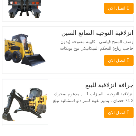
الاستخدام، تجمع بين مزايا الرافعة الشوكية
اتصل الان
والرافعة الجانبية. محركها الكهربائي الهادئ
والصديق للبيئة، ونظام التوجيه المبتكر بزاوية
360 درجة، يُمكّنان من تغيير الاتجاه بسلاسة
دون انقطاع في تدفق الحمولة، مما يجعل
انزلاقية التوجيه الصانع الصين
TOPWINMC…
وصف المنتج قياسي : كابينة مفتوحة (بدون
حاجب رياح) التحكم الميكانيكي نوع بوبكات
عقبة ومقرنة سريعة ||| مضخة هيدروليكية
اتصل الان
Danfoss الأمريكية محرك إيتون الأمريكي
صمام متعدد الوظائف إيطالي نظام التسوية
التلقائي الفرامل الهيدروليكية دلو قياسي اللودر
الانزلاقي هو نوع من الآلات المناسبة لموقع
جرافة انزلاقية للبيع
العمل الضيق…
انزلاقية التوجيه الميزات 1 、 مدعوم بمحرك
74.3 حصان ، يتميز بقوة كسر دلو استثنائية تبلغ
3350 كجم وقدرة رفع مذهلة عند 3350 كجم ،
اتصل الان
والأداء العالي والإنتاجية إلى مستوى جديد. زاد
نموذج التدفق العالي الجديد من التدفق
الهيدروليكي للقدرة على تشغيل مجموعة
متنوعة من الملحقات التي تتطلب المزيد من