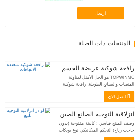
ارسل
المنتجات ذات الصلة
رافعة شوكية عريضة الجسم متعددة الاتجاهات 3.5-5.0 طن
TOPWINMC هو الحل الأمثل لمناولة
المنصات والبضائع الطويلة. رافعة شوكية
ثنائية الاستخدام، تجمع بين مزايا الرافعة
اتصل الان
الشوكية والرافعة الجانبية. محركها الكهربائي
الهادئ والصديق للبيئة، ونظام التوجيه المبتكر
بزاوية 360 درجة، يُمكّنان من تغيير الاتجاه
انزلاقية التوجيه الصانع الصين
بسلاسة دون انقطاع في تدفق الحمولة، مما
وصف المنتج قياسي : كابينة مفتوحة (بدون
يجعل TOPWINMC…
حاجب رياح) التحكم الميكانيكي نوع بوبكات
عقبة ومقرنة سريعة ||| مضخة هيدروليكية