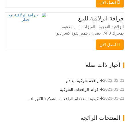
اتصل الان
Danfoss الأمريكية محرك إيتون الأمريكي
صمام متعدد الوظائف إيطالي نظام التسوية
التلقائي الفرامل الهيدروليكية دلو قياسي
جرافة انزلاقية للبيع
اللودر الانزلاقي هو نوع من الآلات المناسبة
انزلاقية التوجيه الميزات 1 、 مدعوم
لموقع العمل الضيق…
بمحرك 74.3 حصان ، يتميز بقوة كسر دلو
استثنائية تبلغ 3350 كجم وقدرة رفع مذهلة
اتصل الان
عند 3350 كجم ، والأداء العالي والإنتاجية إلى
مستوى جديد. زاد نموذج التدفق العالي الجديد
من التدفق الهيدروليكي للقدرة على تشغيل
أخبار ذات صلة
مجموعة متنوعة من الملحقات التي تتطلب
المزيد من القدرة…
2023-03-21
رافعة شوكية مع دلو
2023-03-21
فوائد الرافعات الشوكية
2023-03-21
كيفية استخدام الرافعات الشوكية الكهربائية بشكل صحيح
المنتجات الرائجة