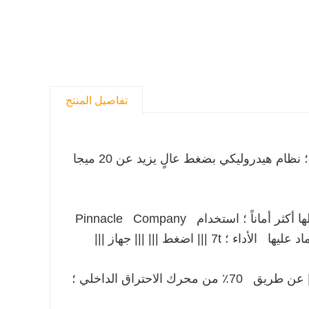
تفاصيل المنتج
TOPWIN للخدمة الشاقة 5Ton ||| الزائد الكهرباء وعزم الدوران ؛ نظام هيدروليكي بضغط عالٍ يزيد عن 20 ميجا
مكابح وقوف غرفة الهواء آلة مع مكابح الطوارئ ||| خصائص لجعلها أكثر أماناً ؛ استخدام Pinnacle Company
 اضغط ||| ||| جهاز |||
Pure Electric Powered ||| محرك مغناطيسي دائم ||| ضغط ||| ||| | عن طريق 70٪ من محرك الاحتراق الداخلي ؛