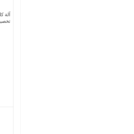
جرافة انزلاقية التوجيه رخيصة
اتصل الان
آلة كا
تخصي