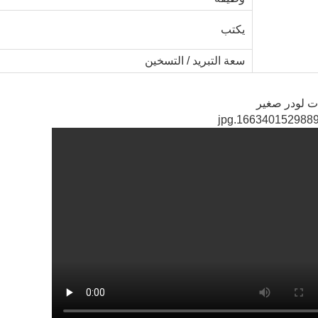
يكتب
سعة التبريد / التسخين
 لودر صغير