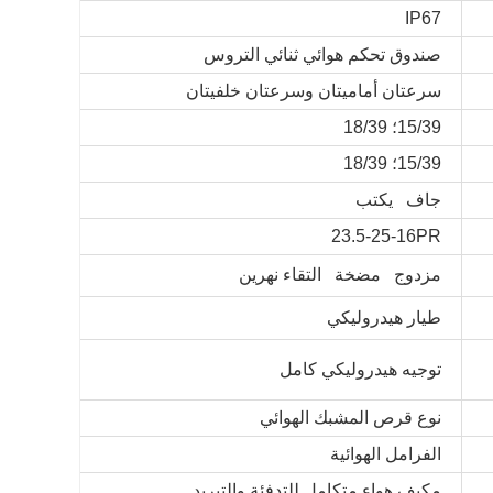
IP67
صندوق تحكم هوائي ثنائي التروس
سرعتان أماميتان وسرعتان خلفيتان
15/39؛ 18/39
15/39؛ 18/39
جاف يكتب
23.5-25-16PR
مزدوج مضخة التقاء نهرين
طيار هيدروليكي
توجيه هيدروليكي كامل
نوع قرص المشبك الهوائي
الفرامل الهوائية
مكيف هواء متكامل للتدفئة والتبريد