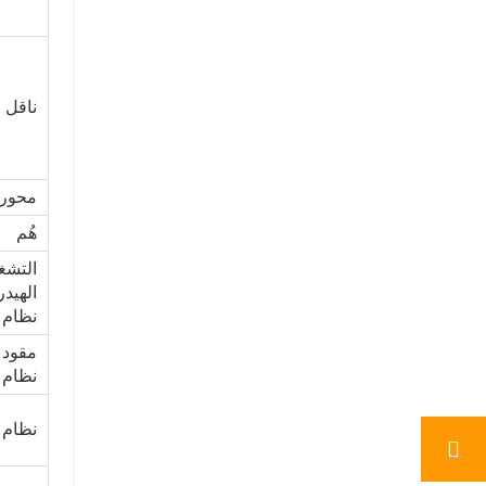
ناقل 
محور 
هُم
التشغ
الهيد
نظام
مقود 
نظام
نظام 