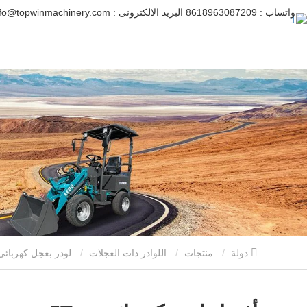
واتساب :
8618963087209
البريد الالكترونى :
info@topwinmachinery.com
دولة
منتجات
اللوادر ذات العجلات
لودر بعجل كهربائي