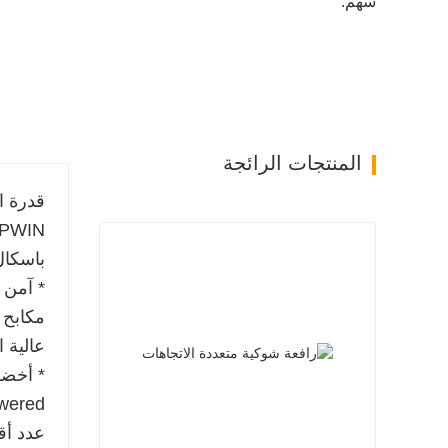
سهم:
المنتجات الرائجة
قدرة ا
باسكال
* آمن 
عالية ال
* أخضر
عدد أق