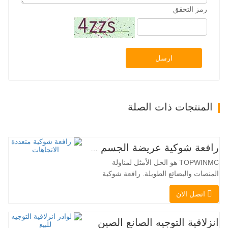
رمز التحقق
ارسل
المنتجات ذات الصلة
رافعة شوكية عريضة الجسم متعددة الاتجاهات 3.5-5.0 طن
TOPWINMC هو الحل الأمثل لمناولة
المنصات والبضائع الطويلة. رافعة شوكية
ثنائية الاستخدام، تجمع بين مزايا الرافعة
اتصل الان
الشوكية والرافعة الجانبية. محركها الكهربائي
الهادئ والصديق للبيئة، ونظام التوجيه المبتكر
بزاوية 360 درجة، يُمكّنان من تغيير الاتجاه
انزلاقية التوجيه الصانع الصين