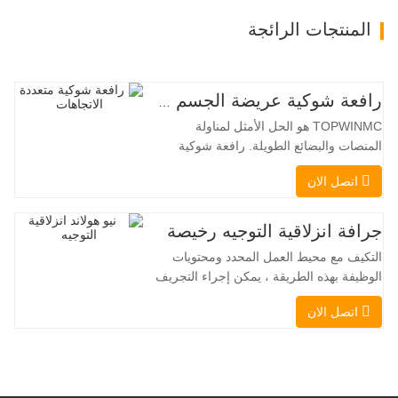
المنتجات الرائجة
رافعة شوكية عريضة الجسم متعددة الاتجاهات 3.5-5.0 طن
TOPWINMC هو الحل الأمثل لمناولة
المنصات والبضائع الطويلة. رافعة شوكية
ثنائية الاستخدام، تجمع بين مزايا الرافعة
اتصل الان
الشوكية والرافعة الجانبية. محركها الكهربائي
الهادئ والصديق للبيئة، ونظام التوجيه المبتكر
بزاوية 360 درجة، يُمكّنان من تغيير الاتجاه
جرافة انزلاقية التوجيه رخيصة
بسلاسة دون انقطاع في تدفق الحمولة، مما
التكيف مع محيط العمل المحدد ومحتويات
يجعل TOPWINMC
الوظيفة بهذه الطريقة ، يمكن إجراء التجريف
، التراص ، الرفع ، الحفر ، الحفر ، السحق ،
اتصل الان
الإمساك ، الدفع ، تخفيف التربة ، الخنادق
، تطهير الجادة على التوالي. يمكن للمقطورة
الإضافية تحميل جميع المرفقات إلى موقع
العمل ، والقيام ببعض الأشياء
التي تختار القيام بها.يمكن