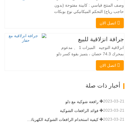
بسلاسة دون انقطاع في تدفق الحمولة، مما
وصف المنتج قياسي : كابينة مفتوحة (بدون
يجعل TOPWINMC…
حاجب رياح) التحكم الميكانيكي نوع بوبكات
عقبة ومقرنة سريعة ||| مضخة هيدروليكية
اتصل الان
Danfoss الأمريكية محرك إيتون الأمريكي
صمام متعدد الوظائف إيطالي نظام التسوية
التلقائي الفرامل الهيدروليكية دلو قياسي
جرافة انزلاقية للبيع
اللودر الانزلاقي هو نوع من الآلات المناسبة
انزلاقية التوجيه الميزات 1 、 مدعوم
لموقع العمل الضيق…
بمحرك 74.3 حصان ، يتميز بقوة كسر دلو
استثنائية تبلغ 3350 كجم وقدرة رفع مذهلة
اتصل الان
عند 3350 كجم ، والأداء العالي والإنتاجية إلى
مستوى جديد. زاد نموذج التدفق العالي الجديد
من التدفق الهيدروليكي للقدرة على تشغيل
أخبار ذات صلة
مجموعة متنوعة من الملحقات التي تتطلب
المزيد من القدرة…
2023-03-21
رافعة شوكية مع دلو
2023-03-21
فوائد الرافعات الشوكية
2023-03-21
كيفية استخدام الرافعات الشوكية الكهربائية بشكل صحيح