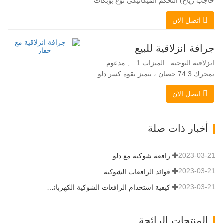
حاجب رياح) التحكم الميكانيكي نوع بوبكات
عقبة ومقرنة سريعة ||| مضخة هيدروليكية
اتصل الان
Danfoss الأمريكية محرك إيتون الأمريكي
صمام متعدد الوظائف إيطالي نظام التسوية
التلقائي الفرامل الهيدروليكية دلو قياسي
جرافة انزلاقية للبيع
اللودر الانزلاقي هو نوع من الآلات المناسبة
انزلاقية التوجيه الميزات 1 、 مدعوم
لموقع العمل الضيق…
بمحرك 74.3 حصان ، يتميز بقوة كسر دلو
استثنائية تبلغ 3350 كجم وقدرة رفع مذهلة
اتصل الان
عند 3350 كجم ، والأداء العالي والإنتاجية إلى
مستوى جديد. زاد نموذج التدفق العالي الجديد
من التدفق الهيدروليكي للقدرة على تشغيل
أخبار ذات صلة
مجموعة متنوعة من الملحقات التي تتطلب
المزيد من القدرة…
2023-03-21
رافعة شوكية مع دلو
2023-03-21
فوائد الرافعات الشوكية
2023-03-21
كيفية استخدام الرافعات الشوكية الكهربائية بشكل صحيح
المنتجات الرائجة