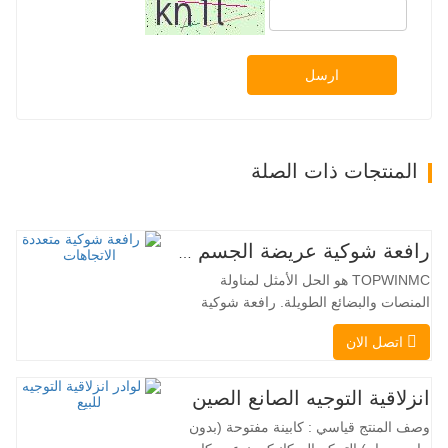
ارسل
المنتجات ذات الصلة
رافعة شوكية عريضة الجسم متعددة الاتجاهات 3.5-5.0 طن
TOPWINMC هو الحل الأمثل لمناولة
المنصات والبضائع الطويلة. رافعة شوكية
ثنائية الاستخدام، تجمع بين مزايا الرافعة
اتصل الان
الشوكية والرافعة الجانبية. محركها الكهربائي
الهادئ والصديق للبيئة، ونظام التوجيه المبتكر
بزاوية 360 درجة، يُمكّنان من تغيير الاتجاه
انزلاقية التوجيه الصانع الصين
بسلاسة دون انقطاع في تدفق الحمولة، مما
وصف المنتج قياسي : كابينة مفتوحة (بدون
يجعل TOPWINMC…