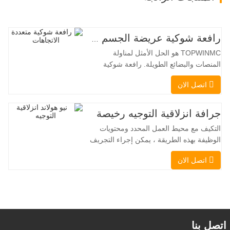
رافعة شوكية عريضة الجسم متعددة الاتجاهات 3.5-5.0 طن
TOPWINMC هو الحل الأمثل لمناولة
المنصات والبضائع الطويلة. رافعة شوكية
ثنائية الاستخدام، تجمع بين مزايا الرافعة
اتصل الان
الشوكية والرافعة الجانبية. محركها الكهربائي
الهادئ والصديق للبيئة، ونظام التوجيه المبتكر
بزاوية 360 درجة، يُمكّنان من تغيير الاتجاه
جرافة انزلاقية التوجيه رخيصة
بسلاسة دون انقطاع في تدفق الحمولة، مما
التكيف مع محيط العمل المحدد ومحتويات
يجعل TOPWINMC
الوظيفة بهذه الطريقة ، يمكن إجراء التجريف
، التراص ، الرفع ، الحفر ، الحفر ، السحق ،
اتصل الان
الإمساك ، الدفع ، تخفيف التربة ، الخنادق
، تطهير الجادة على التوالي. يمكن للمقطورة
الإضافية تحميل جميع المرفقات إلى موقع
العمل ، والقيام ببعض الأشياء
التي تختار القيام بها.يمكن
اتصل بنا