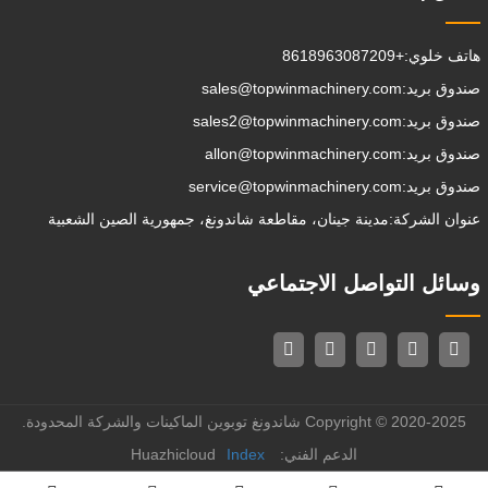
هاتف خلوي:
+8618963087209
صندوق بريد:
sales@topwinmachinery.com
صندوق بريد:
sales2@topwinmachinery.com
صندوق بريد:
allon@topwinmachinery.com
صندوق بريد:
service@topwinmachinery.com
عنوان الشركة:
مدينة جينان، مقاطعة شاندونغ، جمهورية الصين الشعبية
وسائل التواصل الاجتماعي
Copyright © 2020-2025 شاندونغ توبوين الماكينات والشركة المحدودة.
الدعم الفني: Huazhicloud
Index