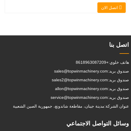
، التراص ، الرفع ، الحفر ، الحفر ، السحق ،
اتصل الان
الإمساك ، الدفع ، تخفيف التربة ، الخنادق
، تطهير الجادة على التوالي. يمكن للمقطورة
الإضافية تحميل جميع المرفقات إلى موقع
العمل ، والقيام ببعض الأشياء
التي تختار القيام بها.يمكن
اتصل بنا
هاتف خلوي:
+8618963087209
صندوق بريد:
sales@topwinmachinery.com
صندوق بريد:
sales2@topwinmachinery.com
صندوق بريد:
allon@topwinmachinery.com
صندوق بريد:
service@topwinmachinery.com
عنوان الشركة:
مدينة جينان، مقاطعة شاندونغ، جمهورية الصين الشعبية
وسائل التواصل الاجتماعي