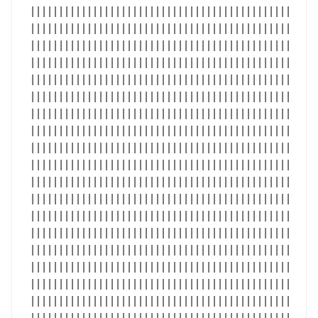
| | | | | | | | | | | | | | | | | | | | | | | | | | | | | | | | | | | | | | | | | | | | | |
| | | | | | | | | | | | | | | | | | | | | | | | | | | | | | | | | | | | | | | | | | | | | |
| | | | | | | | | | | | | | | | | | | | | | | | | | | | | | | | | | | | | | | | | | | | | |
| | | | | | | | | | | | | | | | | | | | | | | | | | | | | | | | | | | | | | | | | | | | | |
| | | | | | | | | | | | | | | | | | | | | | | | | | | | | | | | | | | | | | | | | | | | | |
| | | | | | | | | | | | | | | | | | | | | | | | | | | | | | | | | | | | | | | | | | | | | |
| | | | | | | | | | | | | | | | | | | | | | | | | | | | | | | | | | | | | | | | | | | | | |
| | | | | | | | | | | | | | | | | | | | | | | | | | | | | | | | | | | | | | | | | | | | | |
| | | | | | | | | | | | | | | | | | | | | | | | | | | | | | | | | | | | | | | | | | | | | |
| | | | | | | | | | | | | | | | | | | | | | | | | | | | | | | | | | | | | | | | | | | | | |
| | | | | | | | | | | | | | | | | | | | | | | | | | | | | | | | | | | | | | | | | | | | | |
| | | | | | | | | | | | | | | | | | | | | | | | | | | | | | | | | | | | | | | | | | | | | |
| | | | | | | | | | | | | | | | | | | | | | | | | | | | | | | | | | | | | | | | | | | | | |
| | | | | | | | | | | | | | | | | | | | | | | | | | | | | | | | | | | | | | | | | | | | | |
| | | | | | | | | | | | | | | | | | | | | | | | | | | | | | | | | | | | | | | | | | | | | |
| | | | | | | | | | | | | | | | | | | | | | | | | | | | | | | | | | | | | | | | | | | | | |
| | | | | | | | | | | | | | | | | | | | | | | | | | | | | | | | | | | | | | | | | | | | | |
| | | | | | | | | | | | | | | | | | | | | | | | | | | | | | | | | | | | | | | | | | | | | |
| | | | | | | | | | | | | | | | | | | | | | | | | | | | | | | | | | | | | | | | | | | | | |