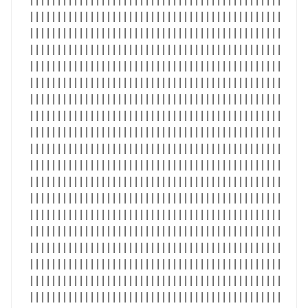
| | | | | | | | | | | | | | | | | | | | | | | | | | | | | | | | | | | | | | | | | | | | | |
| | | | | | | | | | | | | | | | | | | | | | | | | | | | | | | | | | | | | | | | | | | | | |
| | | | | | | | | | | | | | | | | | | | | | | | | | | | | | | | | | | | | | | | | | | | | |
| | | | | | | | | | | | | | | | | | | | | | | | | | | | | | | | | | | | | | | | | | | | | |
| | | | | | | | | | | | | | | | | | | | | | | | | | | | | | | | | | | | | | | | | | | | | |
| | | | | | | | | | | | | | | | | | | | | | | | | | | | | | | | | | | | | | | | | | | | | |
| | | | | | | | | | | | | | | | | | | | | | | | | | | | | | | | | | | | | | | | | | | | | |
| | | | | | | | | | | | | | | | | | | | | | | | | | | | | | | | | | | | | | | | | | | | | |
| | | | | | | | | | | | | | | | | | | | | | | | | | | | | | | | | | | | | | | | | | | | | |
| | | | | | | | | | | | | | | | | | | | | | | | | | | | | | | | | | | | | | | | | | | | | |
| | | | | | | | | | | | | | | | | | | | | | | | | | | | | | | | | | | | | | | | | | | | | |
| | | | | | | | | | | | | | | | | | | | | | | | | | | | | | | | | | | | | | | | | | | | | |
| | | | | | | | | | | | | | | | | | | | | | | | | | | | | | | | | | | | | | | | | | | | | |
| | | | | | | | | | | | | | | | | | | | | | | | | | | | | | | | | | | | | | | | | | | | | |
| | | | | | | | | | | | | | | | | | | | | | | | | | | | | | | | | | | | | | | | | | | | | |
| | | | | | | | | | | | | | | | | | | | | | | | | | | | | | | | | | | | | | | | | | | | | |
| | | | | | | | | | | | | | | | | | | | | | | | | | | | | | | | | | | | | | | | | | | | | |
| | | | | | | | | | | | | | | | | | | | | | | | | | | | | | | | | | | | | | | | | | | | | |