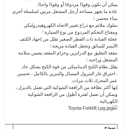
يمكن أن تكون وقودًا مزدوجًا أو وقودًا واحدًا.
عادة ما تجهز مساحة أرجل المشغل مرتين لسلسلة أخرى
ببناء محسن ؛
سلوك ملائم مع ذراع تغيير الاتجاه الكهروهيدروليكي
ومفتاح التحكم المزدوج من نوع السيارة ؛
عجلة القيادة ذات القطر الصغير تقلل من إجهاد الكتف
الأيسر للسائق وتجعل القيادة مريحة ؛
مقعد التعليق مع الدرابزين وحزام المقعد يضمن سلامة
المشغل وراحته ؛
يقلل نظام الكبح الديناميكي من قوة الكبح بشكل حاد.
. احتراق غاز البترول المسال والبنزين بالكامل ، تحسين
عمر المحرك ثلاث مرات.
إنها أكثر نظافة من الرافعة الشوكية التي تعمل بالديزل ،
ويمكن أن تعمل لفترة أطول من الرافعة الشوكية
الكهربائية.
نموذج