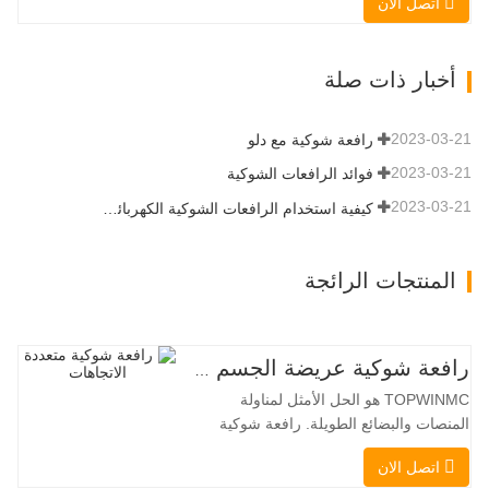
اتصل الان
عند 3350 كجم ، والأداء العالي والإنتاجية إلى
مستوى جديد. زاد نموذج التدفق العالي الجديد
من التدفق الهيدروليكي للقدرة على تشغيل
أخبار ذات صلة
مجموعة متنوعة من الملحقات التي تتطلب
المزيد من القدرة…
2023-03-21
رافعة شوكية مع دلو
2023-03-21
فوائد الرافعات الشوكية
2023-03-21
كيفية استخدام الرافعات الشوكية الكهربائية بشكل صحيح
المنتجات الرائجة
رافعة شوكية عريضة الجسم متعددة الاتجاهات 3.5-5.0 طن
TOPWINMC هو الحل الأمثل لمناولة
المنصات والبضائع الطويلة. رافعة شوكية
ثنائية الاستخدام، تجمع بين مزايا الرافعة
اتصل الان
الشوكية والرافعة الجانبية. محركها الكهربائي