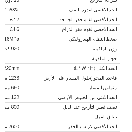
سرعة التأرجح
13 دورة / دقيقة
الحد الأقصى لقدرة الصف
58%(30°)
الحد الأقصى لقوة حفر الجرافة
£7.2
الحد الأقصى لقوة حفر الذراع
£4.6
ضغط النظام الهيدروليكي
16MPa
وزن الماكينة
920 كجم
حجم الماكينة
البعد الكلي (L * W * H)
* 2220mm
قاعدة المحور/طول المسار على الأرض
1233 مم
مقياس المسار
660 مم
الحد الأدنى من الخلوص الأرضي
132 مم
نصف قطر التأرجح عند الذيل
800 مم
نطاق العمل
الحد الأقصى لارتفاع الحفر
2600 مم