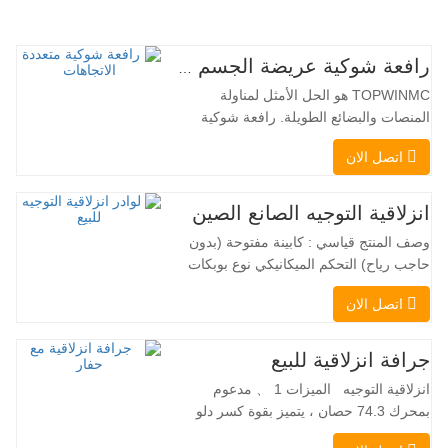
رافعة شوكية عريضة الجسم متعددة الاتجاهات 3.5-5.0 طن
TOPWINMC هو الحل الأمثل لمناولة
المنصات والبضائع الطويلة. رافعة شوكية
ثنائية الاستخدام، تجمع بين مزايا الرافعة
اتصل الان
الشوكية والرافعة الجانبية. محركها الكهربائي
الهادئ والصديق للبيئة، ونظام التوجيه المبتكر
بزاوية 360 درجة، يُمكّنان من تغيير الاتجاه
انزلاقية التوجيه الصانع الصين
بسلاسة دون انقطاع في تدفق الحمولة، مما
وصف المنتج قياسي : كابينة مفتوحة (بدون
يجعل TOPWINMC…
حاجب رياح) التحكم الميكانيكي نوع بوبكات
عقبة ومقرنة سريعة ||| مضخة هيدروليكية
اتصل الان
Danfoss الأمريكية محرك إيتون الأمريكي
صمام متعدد الوظائف إيطالي نظام التسوية
التلقائي الفرامل الهيدروليكية دلو قياسي
جرافة انزلاقية للبيع
اللودر الانزلاقي هو نوع من الآلات المناسبة
انزلاقية التوجيه الميزات 1 、 مدعوم
لموقع العمل الضيق…
بمحرك 74.3 حصان ، يتميز بقوة كسر دلو
استثنائية تبلغ 3350 كجم وقدرة رفع مذهلة