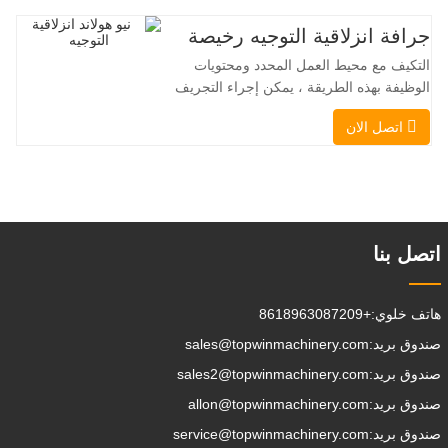
الهادئ والصديق للبيئة، ونظام التوجيه المبتكر
بزاوية 360 درجة، يُمكّنان من تغيير الاتجاه
جرافة انزلاقية التوجيه رخيصة
بسلاسة دون انقطاع في تدفق الحمولة، مما
التكيف مع محيط العمل المحدد ومحتويات
يجعل TOPWINMC
الوظيفة بهذه الطريقة ، يمكن إجراء التجريف
، التراص ، الرفع ، الحفر ، الحفر ، السحق ،
اتصل الان
الإمساك ، الدفع ، تخفيف التربة ، الخنادق
، تطهير الجادة على التوالي. يمكن للمقطورة
الإضافية تحميل جميع المرفقات إلى موقع
العمل ، والقيام ببعض الأشياء
التي تختار القيام بها.يمكن
اتصل بنا
هاتف خلوي:
+8618963087209
صندوق بريد:
sales@topwinmachinery.com
صندوق بريد:
sales2@topwinmachinery.com
صندوق بريد:
allon@topwinmachinery.com
صندوق بريد:
service@topwinmachinery.com