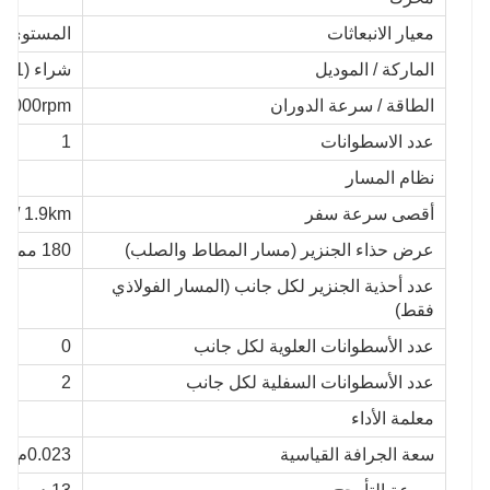
معيار الانبعاثات
المستوى 3 / المرحلة III
الماركة / الموديل
شراء (KD192F-1)
الطاقة / سرعة الدوران
/3000rpm
عدد الاسطوانات
1
نظام المسار
أقصى سرعة سفر
1.9km / ساعة
عرض حذاء الجنزير (مسار المطاط والصلب)
180 مم
عدد أحذية الجنزير لكل جانب (المسار الفولاذي
فقط)
عدد الأسطوانات العلوية لكل جانب
0
عدد الأسطوانات السفلية لكل جانب
2
معلمة الأداء
سعة الجرافة القياسية
0.023م³