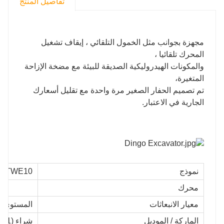
تفاصيل المنتج
مجهزة بجوانب مثل الخمول التلقائي ، إيقاف تشغيل
المحرك تلقائيا ،
والمكونات الهيدروليكية الصديقة للبيئة مع مضخة الإزاحة
المتغيرة،
تم تصميم الحفار الصغير مرة واحدة مع تقليل أسعارك
الجارية في الاعتبار.
نموذج
TWE10
محرك
معيار الانبعاثات
المستوى 3 / المرحلة III
الماركة / الموديل
شراء (KD192F-1)