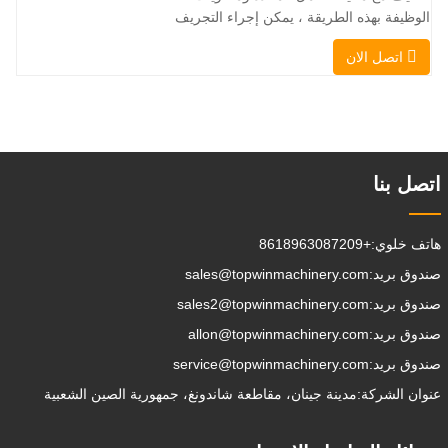
يجعل TOPWINMC
الوظيفة بهذه الطريقة ، يمكن إجراء التجريف
، التراص ، الرفع ، الحفر ، الحفر ، السحق ،
اتصل الان
الإمساك ، الدفع ، تخفيف التربة ، الخنادق
، تطهير الجادة على التوالي. يمكن للمقطورة
الإضافية تحميل جميع المرفقات إلى موقع
العمل ، والقيام ببعض الأشياء
التي تختار القيام بها.يمكن
اتصل بنا
هاتف خلوي:
+8618963087209
صندوق بريد:
sales@topwinmachinery.com
صندوق بريد:
sales2@topwinmachinery.com
صندوق بريد:
allon@topwinmachinery.com
صندوق بريد:
service@topwinmachinery.com
عنوان الشركة:
مدينة جينان، مقاطعة شاندونغ، جمهورية الصين الشعبية