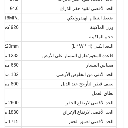
الحد الأقصى لقوة حفر الذراع
£4.6
ضغط النظام الهيدروليكي
16MPa
وزن الماكينة
920 كجم
حجم الماكينة
البعد الكلي (L * W * H)
* 2220mm
قاعدة المحور/طول المسار على الأرض
1233 مم
مقياس المسار
660 مم
الحد الأدنى من الخلوص الأرضي
132 مم
نصف قطر التأرجح عند الذيل
800 مم
نطاق العمل
الحد الأقصى لارتفاع الحفر
2600 مم
الحد الأقصى لارتفاع الإغراق
1830 مم
الحد الأقصى لعمق الحفر
1715 مم