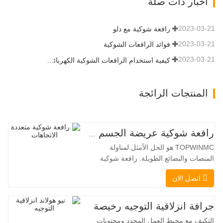
أخبار ذات صلة
مجموعة متنوعة من الملحقات التي تتطلب
المزيد من القدرة…
2023-03-21
رافعة شوكية مع دلو
2023-03-21
فوائد الرافعات الشوكية
2023-03-21
كيفية استخدام الرافعات الشوكية الكهربائية بشكل صحيح
المنتجات الرائجة
رافعة شوكية عريضة الجسم متعددة الاتجاهات 3.5-5.0 طن
TOPWINMC هو الحل الأمثل لمناولة
المنصات والبضائع الطويلة. رافعة شوكية
ثنائية الاستخدام، تجمع بين مزايا الرافعة
اتصل الان
الشوكية والرافعة الجانبية. محركها الكهربائي
الهادئ والصديق للبيئة، ونظام التوجيه المبتكر
بزاوية 360 درجة، يُمكّنان من تغيير الاتجاه
جرافة انزلاقية التوجيه رخيصة
بسلاسة دون انقطاع في تدفق الحمولة، مما
التكيف مع محيط العمل المحدد ومحتويات