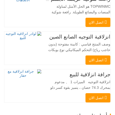
TOPWINMC هو الحل الأمثل لمناولة
المنصات والبضائع الطويلة. رافعة شوكية
ثنائية الاستخدام، تجمع بين مزايا الرافعة
اتصل الان
الشوكية والرافعة الجانبية. محركها الكهربائي
الهادئ والصديق للبيئة، ونظام التوجيه المبتكر
بزاوية 360 درجة، يُمكّنان من تغيير الاتجاه
انزلاقية التوجيه الصانع الصين
بسلاسة دون انقطاع في تدفق الحمولة، مما
وصف المنتج قياسي : كابينة مفتوحة (بدون
يجعل TOPWINMC…
حاجب رياح) التحكم الميكانيكي نوع بوبكات
عقبة ومقرنة سريعة ||| مضخة هيدروليكية
اتصل الان
Danfoss الأمريكية محرك إيتون الأمريكي
صمام متعدد الوظائف إيطالي نظام التسوية
التلقائي الفرامل الهيدروليكية دلو قياسي
جرافة انزلاقية للبيع
اللودر الانزلاقي هو نوع من الآلات المناسبة
انزلاقية التوجيه الميزات 1 、 مدعوم
لموقع العمل الضيق…
بمحرك 74.3 حصان ، يتميز بقوة كسر دلو
استثنائية تبلغ 3350 كجم وقدرة رفع مذهلة
اتصل الان
عند 3350 كجم ، والأداء العالي والإنتاجية إلى
مستوى جديد. زاد نموذج التدفق العالي الجديد
من التدفق الهيدروليكي للقدرة على تشغيل