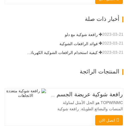
عند 3350 كجم ، والأداء العالي والإنتاجية إلى
مستوى جديد. زاد نموذج التدفق العالي الجديد
من التدفق الهيدروليكي للقدرة على تشغيل
أخبار ذات صلة
مجموعة متنوعة من الملحقات التي تتطلب
المزيد من القدرة…
2023-03-21
رافعة شوكية مع دلو
2023-03-21
فوائد الرافعات الشوكية
2023-03-21
كيفية استخدام الرافعات الشوكية الكهربائية بشكل صحيح
المنتجات الرائجة
رافعة شوكية عريضة الجسم متعددة الاتجاهات 3.5-5.0 طن
TOPWINMC هو الحل الأمثل لمناولة
المنصات والبضائع الطويلة. رافعة شوكية
ثنائية الاستخدام، تجمع بين مزايا الرافعة
اتصل الان
الشوكية والرافعة الجانبية. محركها الكهربائي
الهادئ والصديق للبيئة، ونظام التوجيه المبتكر