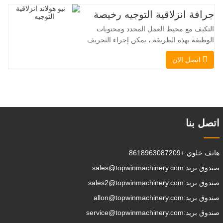
بزاوية 360 درجة، يُمكّنان من تغيير الاتجاه
جرافة انزلاقية التوجيه رخيصة
بسلاسة دون انقطاع في تدفق الحمولة، مما
التكيف مع محيط العمل المحدد ومحتويات
يجعل TOPWINMC
الوظيفة بهذه الطريقة ، يمكن إجراء التجريف
، التراص ، الرفع ، الحفر ، الحفر ، السحق ،
اتصل الان
الإمساك ، الدفع ، تخفيف التربة ، الخنادق
، تطهير الجادة على التوالي. يمكن للمقطورة
الإضافية تحميل جميع المرفقات إلى موقع
العمل ، والقيام ببعض الأشياء
التي تختار القيام بها.يمكن
اتصل بنا
هاتف خلوي:
+8618963087209
صندوق بريد:
sales@topwinmachinery.com
صندوق بريد:
sales2@topwinmachinery.com
صندوق بريد:
allon@topwinmachinery.com
صندوق بريد:
service@topwinmachinery.com