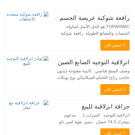
رافعة شوكية عريضة الجسم متعددة الاتجاهات 3.5-5.0 طن
TOPWINMC هو الحل الأمثل لمناولة
المنصات والبضائع الطويلة. رافعة شوكية
ثنائية الاستخدام، تجمع بين مزايا الرافعة
اتصل الان
الشوكية والرافعة الجانبية. محركها الكهربائي
الهادئ والصديق للبيئة، ونظام التوجيه المبتكر
بزاوية 360 درجة، يُمكّنان من تغيير الاتجاه
انزلاقية التوجيه الصانع الصين
بسلاسة دون انقطاع في تدفق الحمولة، مما
وصف المنتج قياسي : كابينة مفتوحة (بدون
يجعل TOPWINMC…
حاجب رياح) التحكم الميكانيكي نوع بوبكات
عقبة ومقرنة سريعة ||| مضخة هيدروليكية
اتصل الان
Danfoss الأمريكية محرك إيتون الأمريكي
صمام متعدد الوظائف إيطالي نظام التسوية
التلقائي الفرامل الهيدروليكية دلو قياسي
جرافة انزلاقية للبيع
اللودر الانزلاقي هو نوع من الآلات المناسبة
انزلاقية التوجيه الميزات 1 、 مدعوم
لموقع العمل الضيق…
بمحرك 74.3 حصان ، يتميز بقوة كسر دلو
استثنائية تبلغ 3350 كجم وقدرة رفع مذهلة
اتصل الان