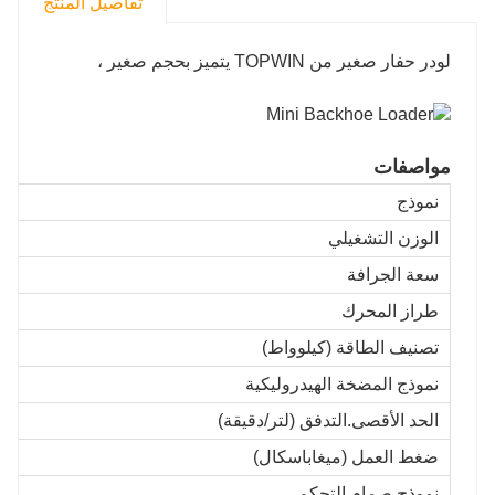
تفاصيل المنتج
لودر حفار صغير من TOPWIN يتميز بحجم صغير ،
مواصفات
نموذج
الوزن التشغيلي
سعة الجرافة
طراز المحرك
تصنيف الطاقة (كيلوواط)
نموذج المضخة الهيدروليكية
الحد الأقصى.التدفق (لتر/دقيقة)
ضغط العمل (ميغاباسكال)
نموذج صمام التحكم