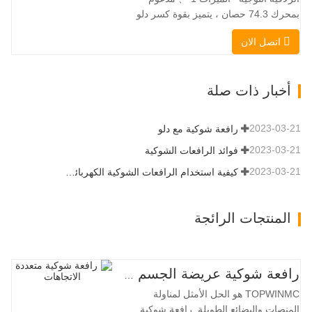
لموقع العمل الضيق…
بمحرك 74.3 حصان ، يتميز بقوة كسر دلو
استثنائية تبلغ 3350 كجم وقدرة رفع مذهلة
اتصل الان
عند 3350 كجم ، والأداء العالي والإنتاجية إلى
مستوى جديد. زاد نموذج التدفق العالي الجديد
من التدفق الهيدروليكي للقدرة على تشغيل
أخبار ذات صلة
مجموعة متنوعة من الملحقات التي تتطلب
المزيد من القدرة…
2023-03-21
رافعة شوكية مع دلو
2023-03-21
فوائد الرافعات الشوكية
2023-03-21
كيفية استخدام الرافعات الشوكية الكهربائية بشكل صحيح
المنتجات الرائجة
رافعة شوكية عريضة الجسم متعددة الاتجاهات 3.5-5.0 طن
TOPWINMC هو الحل الأمثل لمناولة
المنصات والبضائع الطويلة. رافعة شوكية