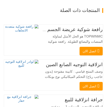
المنتجات ذات الصلة
رافعة شوكية عريضة الجسم متعددة الاتجاهات 3.5-5.0 طن
TOPWINMC هو الحل الأمثل لمناولة
المنصات والبضائع الطويلة. رافعة شوكية
ثنائية الاستخدام، تجمع بين مزايا الرافعة
اتصل الان
الشوكية والرافعة الجانبية. محركها الكهربائي
الهادئ والصديق للبيئة، ونظام التوجيه المبتكر
بزاوية 360 درجة، يُمكّنان من تغيير الاتجاه
انزلاقية التوجيه الصانع الصين
بسلاسة دون انقطاع في تدفق الحمولة، مما
وصف المنتج قياسي : كابينة مفتوحة (بدون
يجعل TOPWINMC…
حاجب رياح) التحكم الميكانيكي نوع بوبكات
عقبة ومقرنة سريعة ||| مضخة هيدروليكية
اتصل الان
Danfoss الأمريكية محرك إيتون الأمريكي
صمام متعدد الوظائف إيطالي نظام التسوية
التلقائي الفرامل الهيدروليكية دلو قياسي
جرافة انزلاقية للبيع
اللودر الانزلاقي هو نوع من الآلات المناسبة
انزلاقية التوجيه الميزات 1 、 مدعوم