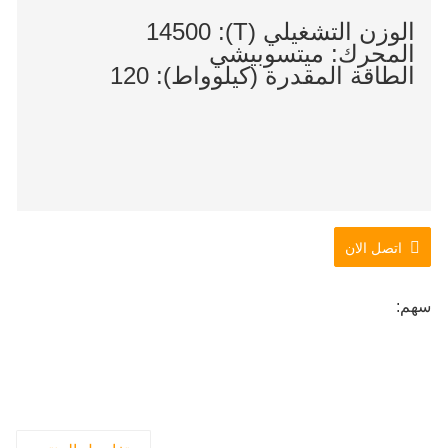
الوزن التشغيلي (T): 14500
المحرك: ميتسوبيشي
الطاقة المقدرة (كيلوواط): 120
اتصل الان
سهم: