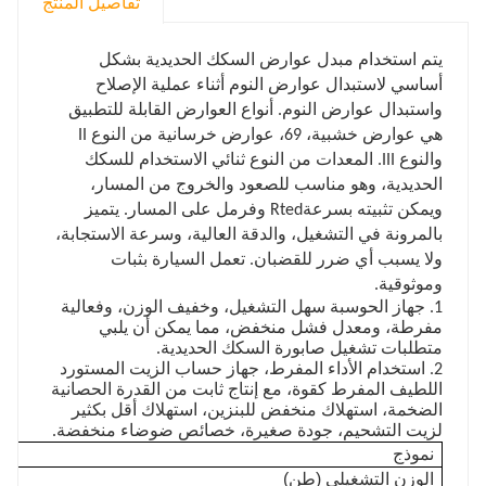
تفاصيل المنتج
يتم استخدام مبدل عوارض السكك الحديدية بشكل
أساسي لاستبدال عوارض النوم أثناء عملية الإصلاح
واستبدال عوارض النوم. أنواع العوارض القابلة للتطبيق
هي عوارض خشبية، 69، عوارض خرسانية من النوع II
والنوع III. المعدات من النوع ثنائي الاستخدام للسكك
الحديدية، وهو مناسب للصعود والخروج من المسار،
ويمكن تثبيته بسرعة
Rted وفرمل على المسار. يتميز
بالمرونة في التشغيل، والدقة العالية، وسرعة الاستجابة،
ولا يسبب أي ضرر للقضبان. تعمل السيارة بثبات
وموثوقية.
1. جهاز الحوسبة سهل التشغيل، وخفيف الوزن، وفعالية
مفرطة، ومعدل فشل منخفض، مما يمكن أن يلبي
متطلبات تشغيل صابورة السكك الحديدية.
2. استخدام الأداء المفرط، جهاز حساب الزيت المستورد
اللطيف المفرط كقوة، مع إنتاج ثابت من القدرة الحصانية
الضخمة، استهلاك منخفض للبنزين، استهلاك أقل بكثير
لزيت التشحيم، جودة صغيرة، خصائص ضوضاء منخفضة.
نموذج
الوزن التشغيلي (طن)