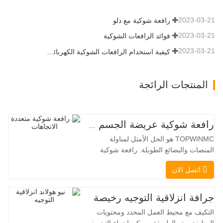
المزيد من القدرة…
2023-03-21
رافعة شوكية مع دلو
2023-03-21
فوائد الرافعات الشوكية
2023-03-21
كيفية استخدام الرافعات الشوكية الكهربائية بشكل صحيح
المنتجات الرائجة
رافعة شوكية عريضة الجسم متعددة الاتجاهات 3.5-5.0 طن
TOPWINMC هو الحل الأمثل لمناولة
المنصات والبضائع الطويلة. رافعة شوكية
ثنائية الاستخدام، تجمع بين مزايا الرافعة
اتصل الان
الشوكية والرافعة الجانبية. محركها الكهربائي
الهادئ والصديق للبيئة، ونظام التوجيه المبتكر
بزاوية 360 درجة، يُمكّنان من تغيير الاتجاه
جرافة انزلاقية التوجيه رخيصة
بسلاسة دون انقطاع في تدفق الحمولة، مما
التكيف مع محيط العمل المحدد ومحتويات
يجعل TOPWINMC
الوظيفة بهذه الطريقة ، يمكن إجراء التجريف