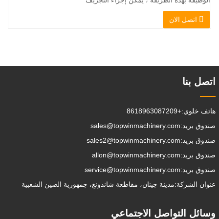
، التراص ، الرفع ، الحفر ، الحفر ، السحق ،
اتصل الان
الإمساك ، الدفع ، تخفيف التربة ، الخنادق
، تطهير الجادة على التوالي. يمكن للمقطورة
الإضافية تحميل جميع المرفقات إلى موقع
العمل ، والقيام ببعض الأشياء
التي تختار القيام بها.يمكن
اتصل بنا
هاتف خلوي:
+8618963087209
صندوق بريد:
sales@topwinmachinery.com
صندوق بريد:
sales2@topwinmachinery.com
صندوق بريد:
allon@topwinmachinery.com
صندوق بريد:
service@topwinmachinery.com
عنوان الشركة:
مدينة جينان، مقاطعة شاندونغ، جمهورية الصين الشعبية
وسائل التواصل الاجتماعي