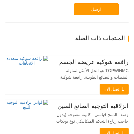
ارسل
المنتجات ذات الصلة
رافعة شوكية عريضة الجسم متعددة الاتجاهات 3.5-5.0 طن
TOPWINMC هو الحل الأمثل لمناولة
المنصات والبضائع الطويلة. رافعة شوكية
ثنائية الاستخدام، تجمع بين مزايا الرافعة
اتصل الان
الشوكية والرافعة الجانبية. محركها الكهربائي
الهادئ والصديق للبيئة، ونظام التوجيه المبتكر
بزاوية 360 درجة، يُمكّنان من تغيير الاتجاه
انزلاقية التوجيه الصانع الصين
بسلاسة دون انقطاع في تدفق الحمولة، مما
وصف المنتج قياسي : كابينة مفتوحة (بدون
يجعل TOPWINMC…
حاجب رياح) التحكم الميكانيكي نوع بوبكات
عقبة ومقرنة سريعة ||| مضخة هيدروليكية
اتصل الان