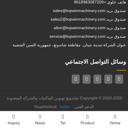
هاتف خلوي:
+8618963087209
صندوق بريد:
sales@topwinmachinery.com
صندوق بريد:
sales2@topwinmachinery.com
صندوق بريد:
allon@topwinmachinery.com
صندوق بريد:
service@topwinmachinery.com
عنوان الشركة:
مدينة جينان، مقاطعة شاندونغ، جمهورية الصين الشعبية
وسائل التواصل الاجتماعي
Copyright © 2020-2025 شاندونغ توبوين الماكينات والشركة المحدودة.
الدعم الفني: Huazhicloud
Index
Inquiry
News
Tel
Product
Home