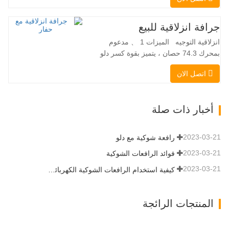
Danfoss الأمريكية محرك إيتون الأمريكي
صمام متعدد الوظائف إيطالي نظام التسوية
التلقائي الفرامل الهيدروليكية دلو قياسي
جرافة انزلاقية للبيع
اللودر الانزلاقي هو نوع من الآلات المناسبة
انزلاقية التوجيه الميزات 1 、 مدعوم
لموقع العمل الضيق…
بمحرك 74.3 حصان ، يتميز بقوة كسر دلو
استثنائية تبلغ 3350 كجم وقدرة رفع مذهلة
اتصل الان
عند 3350 كجم ، والأداء العالي والإنتاجية إلى
مستوى جديد. زاد نموذج التدفق العالي الجديد
من التدفق الهيدروليكي للقدرة على تشغيل
أخبار ذات صلة
مجموعة متنوعة من الملحقات التي تتطلب
المزيد من القدرة…
2023-03-21
رافعة شوكية مع دلو
2023-03-21
فوائد الرافعات الشوكية
2023-03-21
كيفية استخدام الرافعات الشوكية الكهربائية بشكل صحيح
المنتجات الرائجة