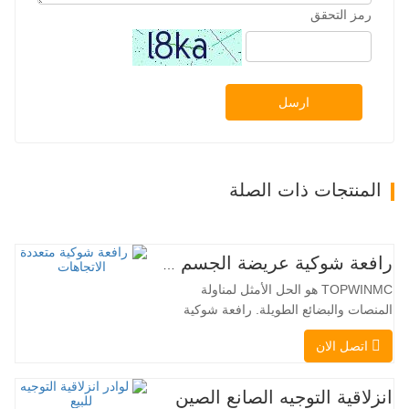
رمز التحقق
ارسل
المنتجات ذات الصلة
رافعة شوكية عريضة الجسم متعددة الاتجاهات 3.5-5.0 طن
TOPWINMC هو الحل الأمثل لمناولة
المنصات والبضائع الطويلة. رافعة شوكية
ثنائية الاستخدام، تجمع بين مزايا الرافعة
اتصل الان
الشوكية والرافعة الجانبية. محركها الكهربائي
الهادئ والصديق للبيئة، ونظام التوجيه المبتكر
بزاوية 360 درجة، يُمكّنان من تغيير الاتجاه
انزلاقية التوجيه الصانع الصين