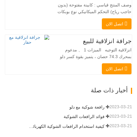
بسلاسة دون انقطاع في تدفق الحمولة، مما
وصف المنتج قياسي : كابينة مفتوحة (بدون
يجعل TOPWINMC…
حاجب رياح) التحكم الميكانيكي نوع بوبكات
عقبة ومقرنة سريعة ||| مضخة هيدروليكية
اتصل الان
Danfoss الأمريكية محرك إيتون الأمريكي
صمام متعدد الوظائف إيطالي نظام التسوية
التلقائي الفرامل الهيدروليكية دلو قياسي
جرافة انزلاقية للبيع
اللودر الانزلاقي هو نوع من الآلات المناسبة
انزلاقية التوجيه الميزات 1 、 مدعوم
لموقع العمل الضيق…
بمحرك 74.3 حصان ، يتميز بقوة كسر دلو
استثنائية تبلغ 3350 كجم وقدرة رفع مذهلة
اتصل الان
عند 3350 كجم ، والأداء العالي والإنتاجية إلى
مستوى جديد. زاد نموذج التدفق العالي الجديد
من التدفق الهيدروليكي للقدرة على تشغيل
أخبار ذات صلة
مجموعة متنوعة من الملحقات التي تتطلب
المزيد من القدرة…
2023-03-21
رافعة شوكية مع دلو
2023-03-21
فوائد الرافعات الشوكية
2023-03-21
كيفية استخدام الرافعات الشوكية الكهربائية بشكل صحيح