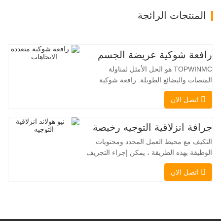
المنتجات الرائجة
رافعة شوكية عريضة الجسم متعددة الاتجاهات 3.5-5.0 طن
TOPWINMC هو الحل الأمثل لمناولة
المنصات والبضائع الطويلة. رافعة شوكية
ثنائية الاستخدام، تجمع بين مزايا الرافعة
اتصل الان
الشوكية والرافعة الجانبية. محركها الكهربائي
الهادئ والصديق للبيئة، ونظام التوجيه المبتكر
بزاوية 360 درجة، يُمكّنان من تغيير الاتجاه
جرافة انزلاقية التوجيه رخيصة
بسلاسة دون انقطاع في تدفق الحمولة، مما
التكيف مع محيط العمل المحدد ومحتويات
يجعل TOPWINMC
الوظيفة بهذه الطريقة ، يمكن إجراء التجريف
، التراص ، الرفع ، الحفر ، الحفر ، السحق ،
اتصل الان
الإمساك ، الدفع ، تخفيف التربة ، الخنادق
، تطهير الجادة على التوالي. يمكن للمقطورة
الإضافية تحميل جميع المرفقات إلى موقع
العمل ، والقيام ببعض الأشياء
التي تختار القيام بها.يمكن